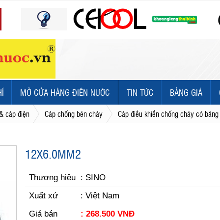
HÍ
MỞ CỬA HÀNG ĐIỆN NƯỚC
TIN TỨC
BẢNG GIÁ
& cáp điện
Cáp chống bén cháy
Cáp điều khiển chống cháy có băng
12X6.0MM2
Thương hiệu
: SINO
Xuất xứ
: Việt Nam
Giá bán
: 268.500 VNĐ