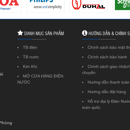
DANH MỤC SẢN PHẨM
HƯỚNG DẪN & CHÍNH 
TB điện
Chính sách bảo mật th
TB nước
Chính sách bảo hành
Kim Khí
Chính sách giao nhận/
chuyển
ải
MỞ CỬA HÀNG ĐIỆN
NƯỚC
Hướng dẫn thanh toán
Hướng dẫn đặt hàng
Hỗ trợ đại lý Điện Nước
toàn quốc
 Phòng