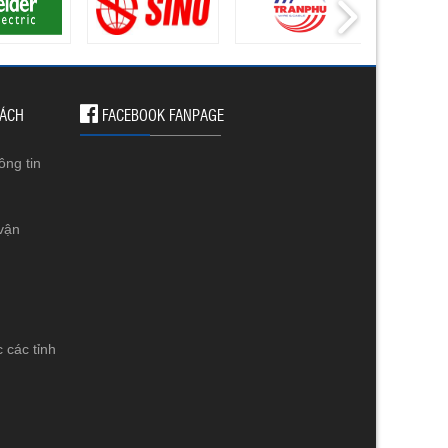
SÁCH
FACEBOOK FANPAGE
ông tin
vận
 các tỉnh