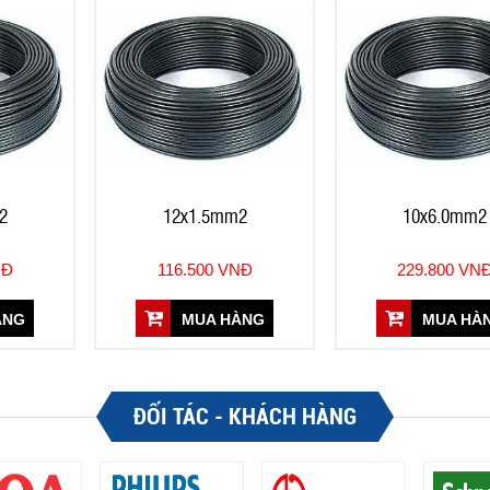
2
12x1.5mm2
10x6.0mm2
NĐ
116.500 VNĐ
229.800 VN
ÀNG
MUA HÀNG
MUA HÀ
ĐỐI TÁC - KHÁCH HÀNG