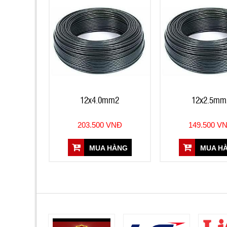
12x4.0mm2
12x2.5mm
203.500 VNĐ
149.500 V
MUA HÀNG
MUA H