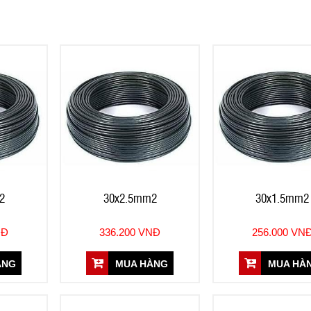
2
30x2.5mm2
30x1.5mm2
NĐ
336.200 VNĐ
256.000 VN
ÀNG
MUA HÀNG
MUA HÀ