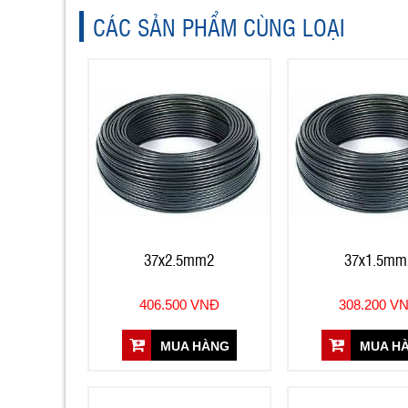
CÁC SẢN PHẨM CÙNG LOẠI
37x2.5mm2
37x1.5mm
406.500 VNĐ
308.200 V
MUA HÀNG
MUA H