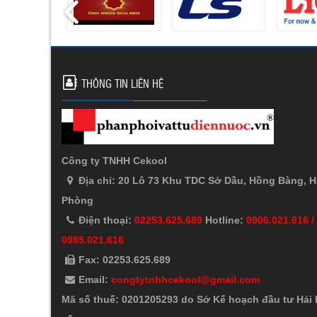
THÔNG TIN LIÊN HỆ
Công ty TNHH Cekool
Địa chỉ: 20 Lô 73 Khu TDC Sở Dầu, Hồng Bàng, H
Phòng
Điện thoại:
02253.625.689
Hotline:
0906.021.616 /
0985.021.616
Fax: 02253.625.689
Email:
congtytnhhcekool@gmail.com
Mã số thuế: 0201205293 do Sở Kế hoạch đầu tư Hải