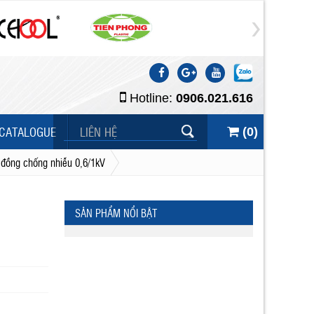
Hotline:
0906.021.616
CATALOGUE
LIÊN HỆ
(
0
)
 đồng chống nhiễu 0,6/1kV
SẢN PHẨM NỔI BẬT