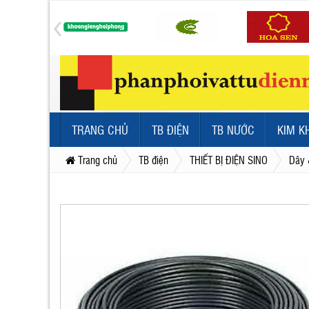
TRANG CHỦ
TB ĐIỆN
TB NƯỚC
KIM K
Trang chủ
TB điện
THIẾT BỊ ĐIỆN SINO
Dây 