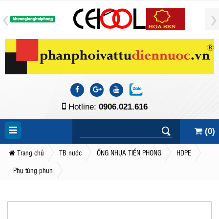
Hotline:
0906.021.616
(
0
)
Trang chủ
TB nước
ỐNG NHỰA TIỀN PHONG
HDPE
Phụ tùng phun