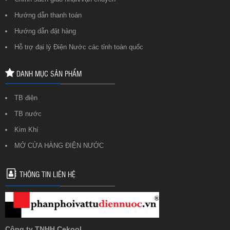
Hướng dẫn thanh toán
Hướng dẫn đặt hàng
Hỗ trợ đại lý Điện Nước các tỉnh toàn quốc
DANH MỤC SẢN PHẨM
TB điện
TB nước
Kim Khí
MỞ CỬA HÀNG ĐIỆN NƯỚC
THÔNG TIN LIÊN HỆ
Công ty TNHH Cekool