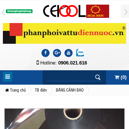
Hotline:
0906.021.616
(
0
)
Trang chủ
TB điện
BĂNG CẢNH BÁO