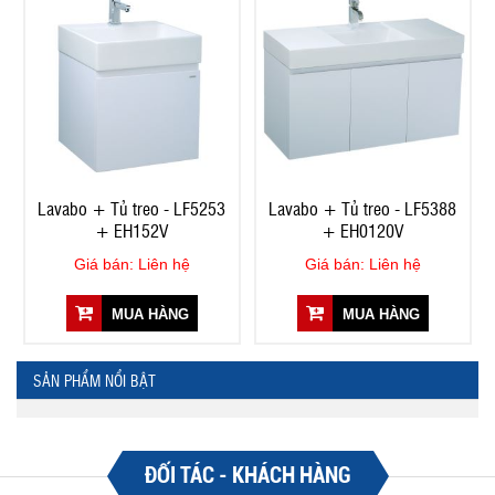
Lavabo + Tủ treo - LF5253
Lavabo + Tủ treo - LF5388
+ EH152V
+ EH0120V
Giá bán: Liên hệ
Giá bán: Liên hệ
MUA HÀNG
MUA HÀNG
SẢN PHẨM NỔI BẬT
ĐỐI TÁC - KHÁCH HÀNG