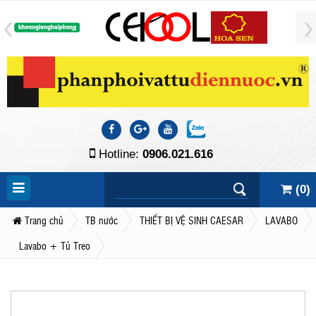
Hotline:
0906.021.616
(
0
)
Trang chủ
TB nước
THIẾT BỊ VỆ SINH CAESAR
LAVABO
Lavabo + Tủ Treo