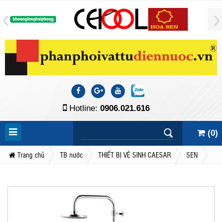
Hotline:
0906.021.616
(
0
)
Trang chủ
TB nước
THIẾT BỊ VỆ SINH CAESAR
SEN