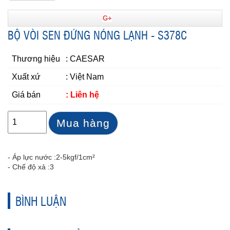
G+
BỘ VÒI SEN ĐỨNG NÓNG LẠNH - S378C
Thương hiệu
: CAESAR
Xuất xứ
: Việt Nam
Giá bán
: Liên hệ
Mua hàng
- Áp lực nước :
2-5kgf/1cm²
- Chế độ xả :
3
BÌNH LUẬN