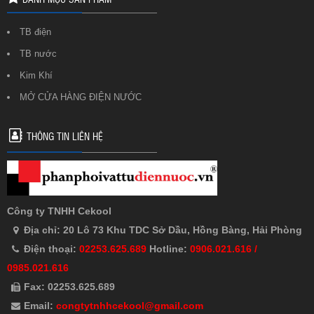
TB điện
TB nước
Kim Khí
MỞ CỬA HÀNG ĐIỆN NƯỚC
THÔNG TIN LIÊN HỆ
Công ty TNHH Cekool
Địa chỉ: 20 Lô 73 Khu TDC Sở Dầu, Hồng Bàng, Hải Phòng
Điện thoại:
02253.625.689
Hotline:
0906.021.616 /
0985.021.616
Fax: 02253.625.689
Email:
congtytnhhcekool@gmail.com