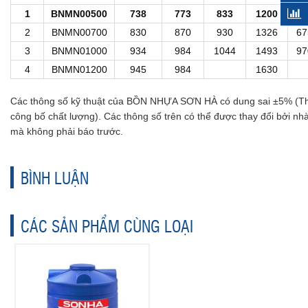
1
BNMN00500
738
773
833
1200
47
2
BNMN00700
830
870
930
1326
67
3
BNMN01000
934
984
1044
1493
97
4
BNMN01200
945
984
1630
Các thông số kỹ thuật của BỒN NHỰA SƠN HÀ có dung sai ±5% (T
công bố chất lượng). Các thông số trên có thể được thay đổi bởi nh
mà không phải báo trước.
BÌNH LUẬN
CÁC SẢN PHẨM CÙNG LOẠI