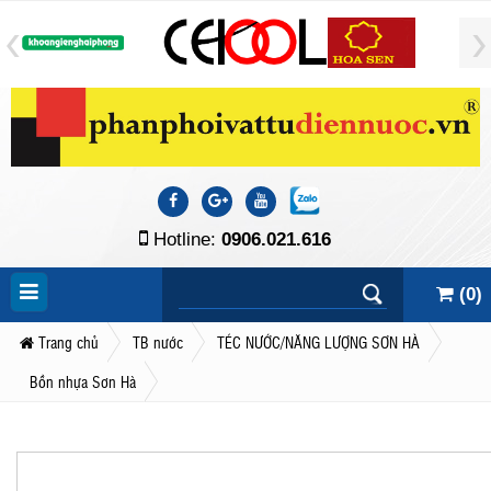
Hotline:
0906.021.616
(
0
)
Trang chủ
TB nước
TÉC NƯỚC/NĂNG LƯỢNG SƠN HÀ
Bồn nhựa Sơn Hà