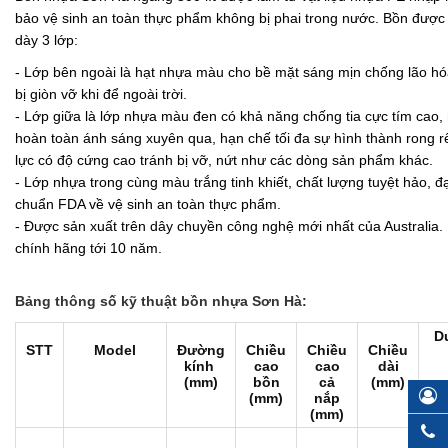
bảo vệ sinh an toàn thực phẩm không bị phai trong nước. Bồn được
dày 3 lớp:
- Lớp bên ngoài là hạt nhựa màu cho bề mặt sáng mịn chống lão hó
bị giòn vỡ khi để ngoài trời.
- Lớp giữa là lớp nhựa màu đen có khả năng chống tia cực tím cao
hoàn toàn ánh sáng xuyên qua, hạn chế tối đa sự hình thành rong r
lực có độ cứng cao tránh bị vỡ, nứt như các dòng sản phẩm khác.
- Lớp nhựa trong cùng màu trắng tinh khiết, chất lượng tuyệt hảo, đạ
chuẩn FDA về vệ sinh an toàn thực phẩm.
- Được sản xuất trên dây chuyền công nghệ mới nhất của Australia
chính hãng tới 10 năm.
Bảng thông số kỹ thuật bồn nhựa Sơn Hà:
D
STT
Model
Đường
Chiều
Chiều
Chiều
kính
cao
cao
dài
(mm)
bồn
cả
(mm)
(mm)
nắp
(mm)
Mi