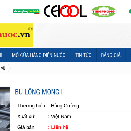
HÍ
MỞ CỬA HÀNG ĐIỆN NƯỚC
TIN TỨC
BẢNG GIÁ
 vít
BU LÔNG MÓNG I
Thương hiệu
: Hùng Cường
Xuất xứ
: Việt Nam
Giá bán
: Liên hệ