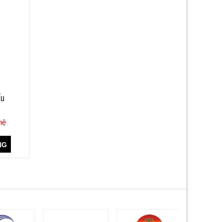
ấu
hệ
NG