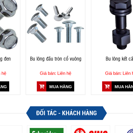
ng đen
Bu lông đầu tròn cổ vuông
Bu lông kết c
n hệ
Giá bán: Liên hệ
Giá bán: Liên 
ÀNG
MUA HÀNG
MUA HÀ
ĐỐI TÁC - KHÁCH HÀNG