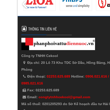
THÔNG TIN LIÊN HỆ
Công ty TNHH Cekool
Địa chỉ: 20 Lô 73 Khu TDC Sở Dầu, Hồng Bàng, H
Phòng
Điện thoại:
02253.625.689
Hotline:
0906.021.616 /
0985.021.616
Fax: 02253.625.689
Email:
congtytnhhcekool@gmail.com
Mã số thuế: 0201205293 do Sở Kế hoạch đầu tư Hải