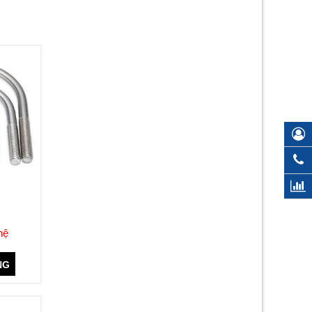
hệ
NG