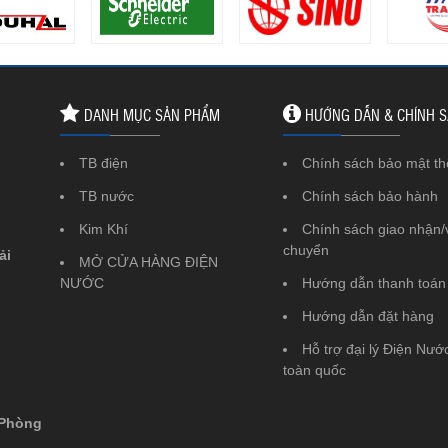
DANH MỤC SẢN PHẨM
HƯỚNG DẪN & CHÍNH 
TB điện
Chính sách bảo mật th
TB nước
Chính sách bảo hành
Kim Khí
Chính sách giao nhận/
chuyển
ải
MỞ CỬA HÀNG ĐIỆN
NƯỚC
Hướng dẫn thanh toán
Hướng dẫn đặt hàng
Hỗ trợ đại lý Điện Nước
toàn quốc
 Phòng