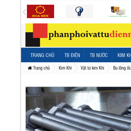
TRANG CHỦ
TB ĐIỆN
TB NƯỚC
KIM K
Trang chủ
Kim Khí
Vật tư kim Khí
Bu lông ốc