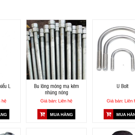
iểu L
Bu lông móng mạ kẽm
U Bolt
nhúng nóng
n hệ
Giá bán: Liên hệ
Giá bán: Liên 
ÀNG
MUA HÀNG
MUA HÀ