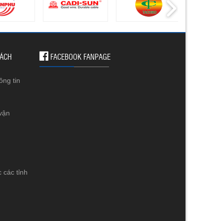
SÁCH
FACEBOOK FANPAGE
ông tin
vận
 các tỉnh