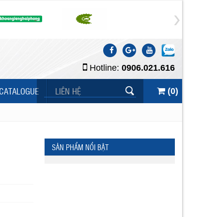
Hotline:
0906.021.616
CATALOGUE
LIÊN HỆ
(
0
)
SẢN PHẨM NỔI BẬT