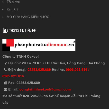
TB nước
Kim Khí
MỞ CỬA HÀNG ĐIỆN NƯỚC
THÔNG TIN LIÊN HỆ
Công ty TNHH Cekool
Địa chỉ: 20 Lô 73 Khu TDC Sở Dầu, Hồng Bàng, Hải Phòng
Điện thoại:
02253.625.689
Hotline:
0906.021.616 /
0985.021.616
Fax: 02253.625.689
Email:
congtytnhhcekool@gmail.com
Mã số thuế: 0201205293 do Sở Kế hoạch đầu tư Hải Phòng
cấp