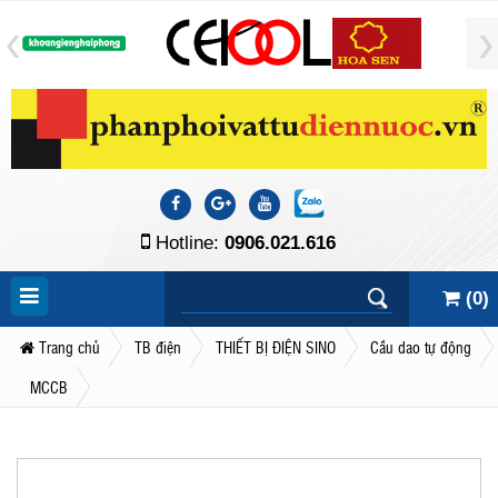
Hotline:
0906.021.616
(
0
)
Trang chủ
TB điện
THIẾT BỊ ĐIỆN SINO
Cầu dao tự động
MCCB