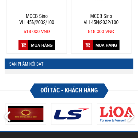
MCCB Sino
MCCB Sino
VLL45N/2032/100
VLL45N/2032/100
518.000 VNĐ
518.000 VNĐ
MUA HÀNG
MUA HÀNG
SẢN PHẨM NỔI BẬT
ĐỐI TÁC - KHÁCH HÀNG