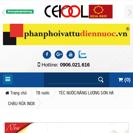
Hotline:
0906.021.616
(
0
)
Trang chủ
TB nước
TÉC NƯỚC/NĂNG LƯỢNG SƠN HÀ
CHẬU RỬA INOX