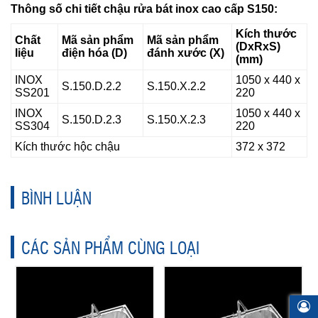
Thông số chi tiết chậu rửa bát inox cao cấp S150:
Kích thước
Chất
Mã sản phẩm
Mã sản phẩm
(DxRxS)
liệu
điện hóa (D)
đánh xước (X)
(mm)
INOX
1050 x 440 x
S.150.D.2.2
S.150.X.2.2
SS201
220
INOX
1050 x 440 x
S.150.D.2.3
S.150.X.2.3
SS304
220
Kích thước hộc chậu
372 x 372
BÌNH LUẬN
CÁC SẢN PHẨM CÙNG LOẠI