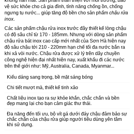
không hàn mài. Sản phẩm thân thiện với môi trường, bảo
vệ sức khỏe cho cả gia đình, tính năng chống ồn, chống
ngưng tụ nước... giúp tăng độ bền cho sản phẩm
chậu rửa
inox
.
Các sản phẩm chậu rửa inox trước đây thiết kế lòng chậu
có độ sâu chỉ từ 170 - 185mm. Nhưng với dòng sản phẩm
chậu rửa bát inox cao cấp mới nhất của Sơn Hà hiện nay
độ sâu chậu tới 210 - 220mm hạn chế tối đa nước bắn ra
khi xả vòi nước. Chậu rửa được xử lý trên dây chuyền
công nghệ hiện đại nhất hiện nay, xuất khẩu đi các nước
trên thế giới như: Mỹ, Australia, Canada, Myanmar...
Kiểu dáng sang trọng, bề mặt sáng bóng
Chi tiết mượt mà, thiết kế tinh xảo
Chất liệu inox tạo ra sự khỏe khắn, chắc chắn và bền
đẹp mang lại cho bạn cảm giác thư thái.
Đa năng đến tối ưu, bộ vít gá dưới đáy chậu đảm bảo sự
chắc chắn của chậu rửa giúp người tiêu dùng yên tâm
khi sử dụng.