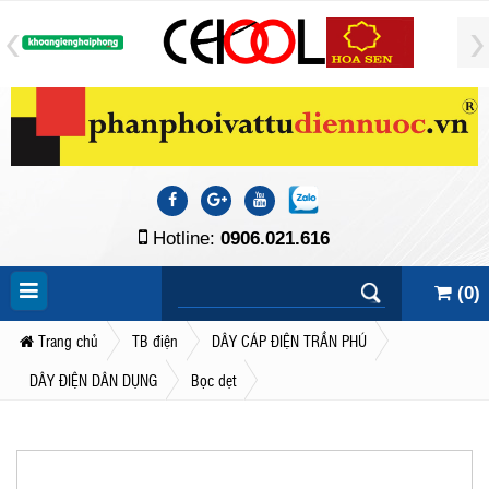
Hotline:
0906.021.616
(
0
)
Trang chủ
TB điện
DÂY CÁP ĐIỆN TRẦN PHÚ
DÂY ĐIỆN DÂN DỤNG
Bọc dẹt