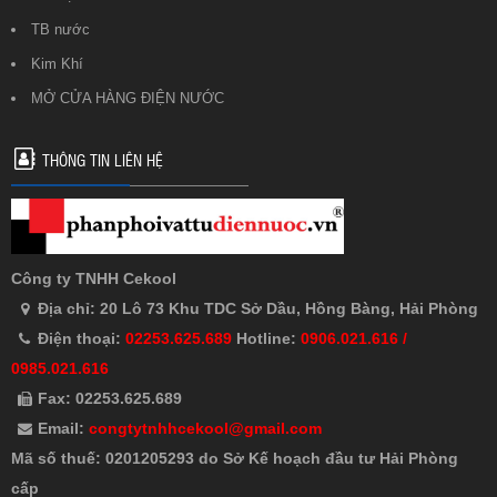
TB nước
Kim Khí
MỞ CỬA HÀNG ĐIỆN NƯỚC
THÔNG TIN LIÊN HỆ
Công ty TNHH Cekool
Địa chỉ: 20 Lô 73 Khu TDC Sở Dầu, Hồng Bàng, Hải Phòng
Điện thoại:
02253.625.689
Hotline:
0906.021.616 /
0985.021.616
Fax: 02253.625.689
Email:
congtytnhhcekool@gmail.com
Mã số thuế: 0201205293 do Sở Kế hoạch đầu tư Hải Phòng
cấp