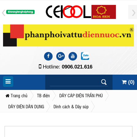
Hotline:
0906.021.616
(
0
)
Trang chủ
TB điện
DÂY CÁP ĐIỆN TRẦN PHÚ
DÂY ĐIỆN DÂN DỤNG
Dính cách & Dây súp