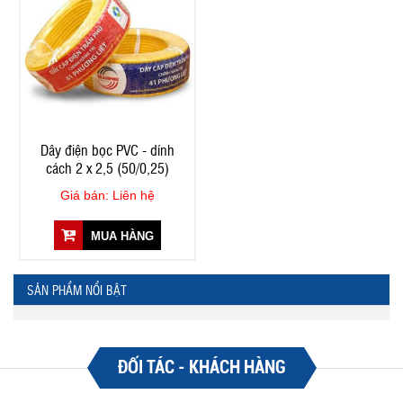
Dây điện bọc PVC - dính
cách 2 x 2,5 (50/0,25)
Giá bán: Liên hệ
MUA HÀNG
SẢN PHẨM NỔI BẬT
ĐỐI TÁC - KHÁCH HÀNG