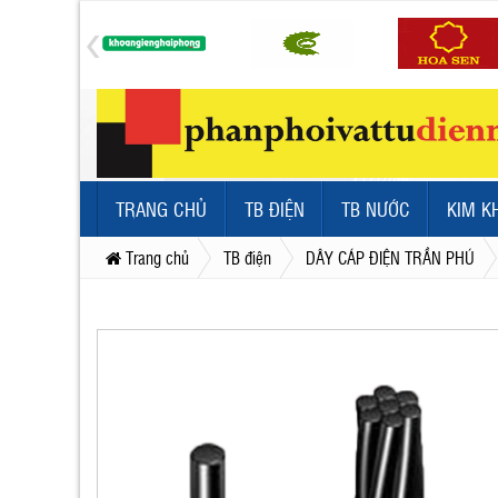
TRANG CHỦ
TB ĐIỆN
TB NƯỚC
KIM K
Trang chủ
TB điện
DÂY CÁP ĐIỆN TRẦN PHÚ