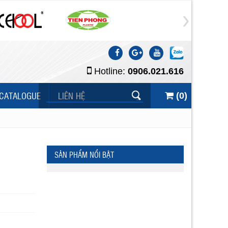
Hotline:
0906.021.616
CATALOGUE
LIÊN HỆ
(
0
)
SẢN PHẨM NỔI BẬT