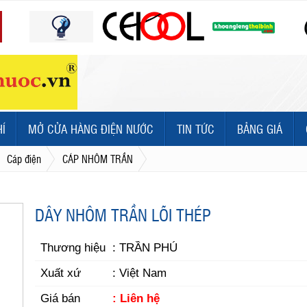
HÍ
MỞ CỬA HÀNG ĐIỆN NƯỚC
TIN TỨC
BẢNG GIÁ
Cáp điện
CÁP NHÔM TRẦN
DÂY NHÔM TRẦN LÕI THÉP
Thương hiệu
: TRẦN PHÚ
Xuất xứ
: Việt Nam
Giá bán
: Liên hệ