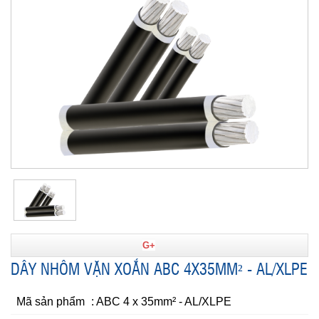
G+
DÂY NHÔM VẶN XOẮN ABC 4X35MM² - AL/XLPE
Mã sản phẩm
: ABC 4 x 35mm² - AL/XLPE