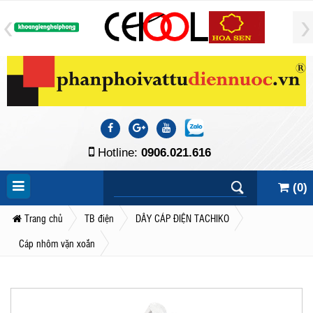
Hotline:
0906.021.616
(
0
)
Trang chủ
TB điện
DÂY CÁP ĐIỆN TACHIKO
Cáp nhôm vặn xoắn