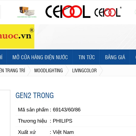
HÍ
MỞ CỬA HÀNG ĐIỆN NƯỚC
TIN TỨC
BẢNG GIÁ
ÈN TRANG TRÍ
MOODLIGHTING
LIVINGCOLOR
GEN2 TRONG
Mã sản phẩm
: 69143/60/86
Thương hiệu
: PHILIPS
Xuất xứ
: Việt Nam