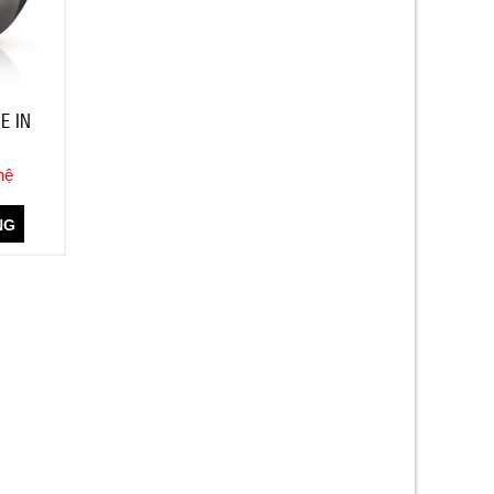
E IN
hệ
NG