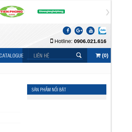
Hotline:
0906.021.616
CATALOGUE
LIÊN HỆ
(
0
)
SẢN PHẨM NỔI BẬT