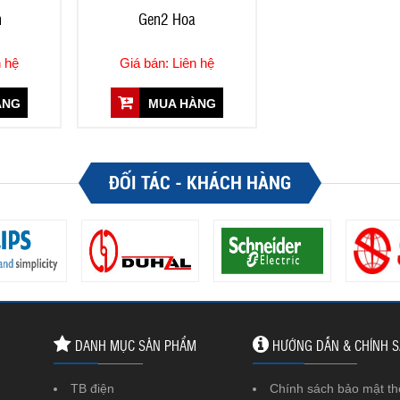
n
Gen2 Hoa
n hệ
Giá bán: Liên hệ
ÀNG
MUA HÀNG
ĐỐI TÁC - KHÁCH HÀNG
DANH MỤC SẢN PHẨM
HƯỚNG DẪN & CHÍNH 
TB điện
Chính sách bảo mật th