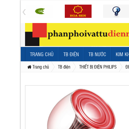
TRANG CHỦ
TB ĐIỆN
TB NƯỚC
KIM K
Trang chủ
TB điện
THIẾT BỊ ĐIỆN PHILIPS
Đ