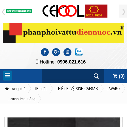
Hotline:
0906.021.616
(
0
)
Trang chủ
TB nước
THIẾT BỊ VỆ SINH CAESAR
LAVABO
Lavabo treo tường