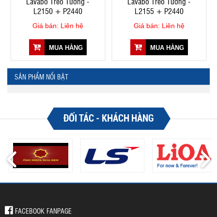
Lavabo Treo Tường -
Lavabo Treo Tường -
L2150 + P2440
L2155 + P2440
Giá bán: Liên hệ
Giá bán: Liên hệ
MUA HÀNG
MUA HÀNG
SẢN PHẨM NỔI BẬT
ĐỐI TÁC - KHÁCH HÀNG
FACEBOOK FANPAGE