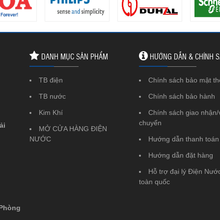
DANH MỤC SẢN PHẨM
HƯỚNG DẪN & CHÍNH 
TB điện
Chính sách bảo mật th
TB nước
Chính sách bảo hành
Kim Khí
Chính sách giao nhận/
chuyển
ải
MỞ CỬA HÀNG ĐIỆN
NƯỚC
Hướng dẫn thanh toán
Hướng dẫn đặt hàng
Hỗ trợ đại lý Điện Nước
toàn quốc
 Phòng