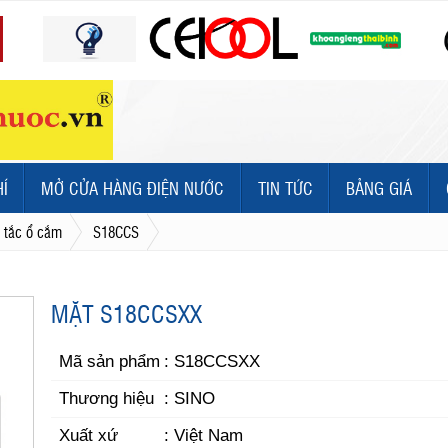
HÍ
MỞ CỬA HÀNG ĐIỆN NƯỚC
TIN TỨC
BẢNG GIÁ
 tắc ổ cắm
S18CCS
MẶT S18CCSXX
Mã sản phẩm
: S18CCSXX
Thương hiệu
: SINO
Xuất xứ
: Việt Nam