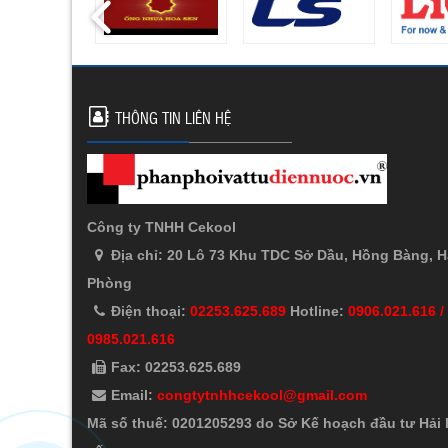
THÔNG TIN LIÊN HỆ
Công ty TNHH Cekool
Địa chỉ: 20 Lô 73 Khu TDC Sở Dầu, Hồng Bàng, H
Phòng
Điện thoại:
02253.625.689
Hotline:
0906.021.616 /
0985.021.616
Fax: 02253.625.689
Email:
congtytnhhcekool@gmail.com
Mã số thuế: 0201205293 do Sở Kế hoạch đầu tư Hải