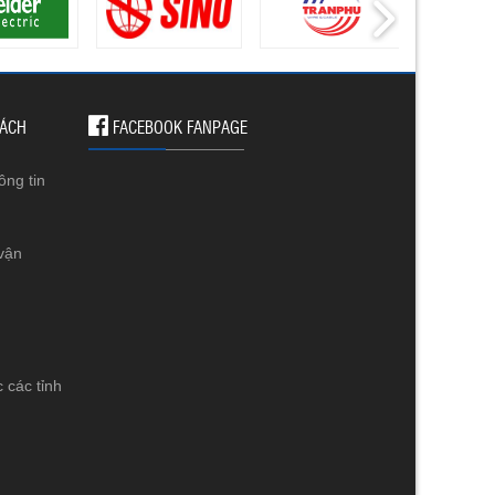
SÁCH
FACEBOOK FANPAGE
ông tin
vận
 các tỉnh