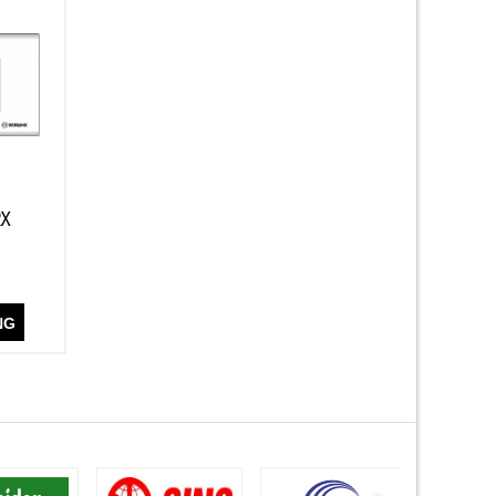
2X
NG