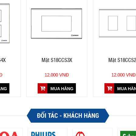
S4X
Mặt S18CCS3X
Mặt S18CCS
NĐ
12.000 VNĐ
12.000 VNĐ
ÀNG
MUA HÀNG
MUA HÀ
ĐỐI TÁC - KHÁCH HÀNG