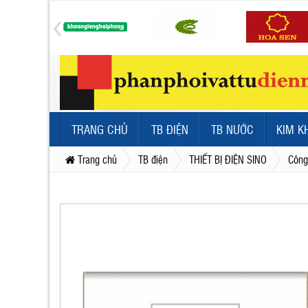
TRANG CHỦ
TB ĐIỆN
TB NƯỚC
KIM K
Trang chủ
TB điện
THIẾT BỊ ĐIỆN SINO
Công