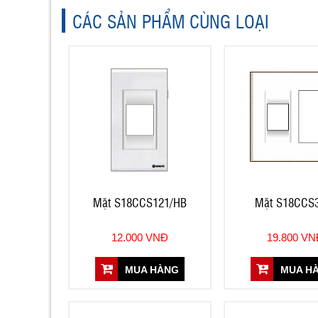
CÁC SẢN PHẨM CÙNG LOẠI
Mặt S18CCS121/HB
Mặt S18CCS
12.000 VNĐ
19.800 V
MUA HÀNG
MUA H