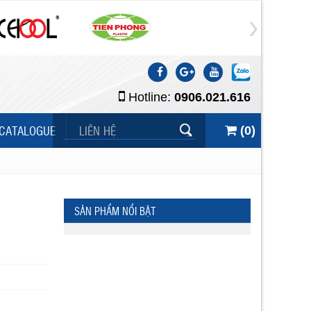
Hotline:
0906.021.616
CATALOGUE
LIÊN HỆ
(
0
)
SẢN PHẨM NỔI BẬT