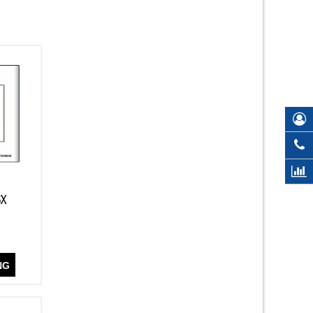
6X
NG