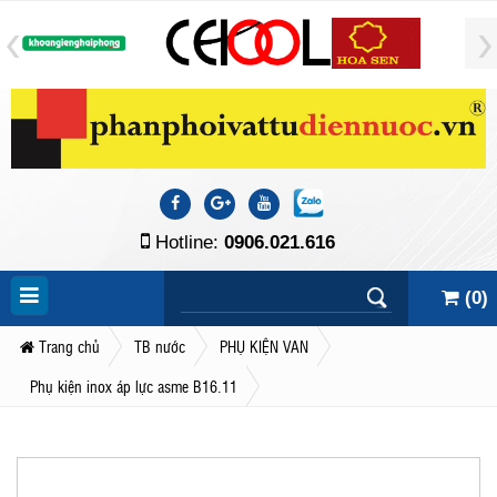
Hotline:
0906.021.616
(
0
)
Trang chủ
TB nước
PHỤ KIỆN VAN
Phụ kiện inox áp lực asme B16.11