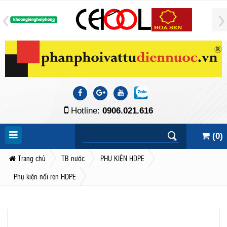
Hotline:
0906.021.616
(
0
)
Trang chủ
TB nước
PHỤ KIỆN HDPE
Phụ kiện nối ren HDPE