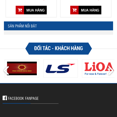
MUA HÀNG
MUA HÀNG
SẢN PHẨM NỔI BẬT
ĐỐI TÁC - KHÁCH HÀNG
FACEBOOK FANPAGE