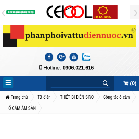
Hotline:
0906.021.616
(
0
)
Trang chủ
TB điện
THIẾT BỊ ĐIỆN SINO
Công tắc ổ cắm
Ổ CẮM ÂM SÀN