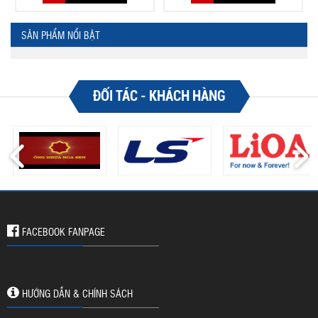
SẢN PHẨM NỔI BẬT
ĐỐI TÁC - KHÁCH HÀNG
FACEBOOK FANPAGE
HƯỚNG DẪN & CHÍNH SÁCH