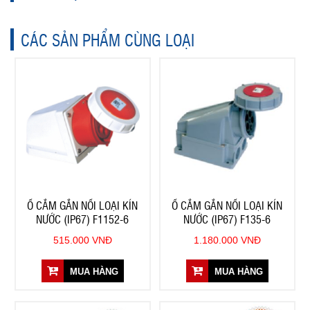
CÁC SẢN PHẨM CÙNG LOẠI
Ổ CẮM GẮN NỔI LOẠI KÍN
Ổ CẮM GẮN NỔI LOẠI KÍN
NƯỚC (IP67) F1152-6
NƯỚC (IP67) F135-6
515.000 VNĐ
1.180.000 VNĐ
MUA HÀNG
MUA HÀNG