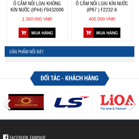
Ổ CẮM NỐI LOẠI KHÔNG
Ổ CẮM NỐI LOẠI KÍN NƯỚC
KÍN NƯỚC (IP44) F9432006
(IP67 ) F2232-6
1.350.000 VNĐ
400.000 VNĐ
MUA HÀNG
MUA HÀNG
SẢN PHẨM NỔI BẬT
ĐỐI TÁC - KHÁCH HÀNG
FACEBOOK FANPAGE