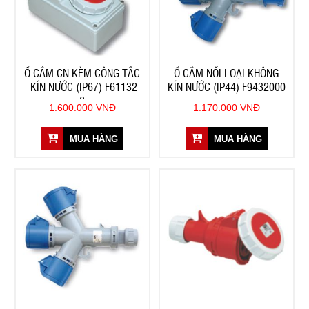
Ổ CẮM CN KÈM CÔNG TẮC
Ổ CẮM NỐI LOẠI KHÔNG
- KÍN NƯỚC (IP67) F61132-
KÍN NƯỚC (IP44) F9432000
6
1.600.000 VNĐ
1.170.000 VNĐ
MUA HÀNG
MUA HÀNG