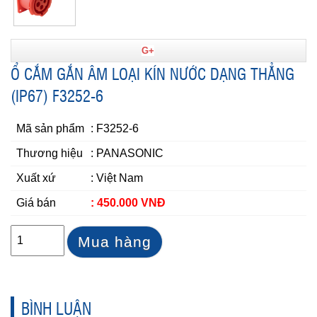
G+
Ổ CẮM GẮN ÂM LOẠI KÍN NƯỚC DẠNG THẲNG
(IP67) F3252-6
Mã sản phẩm
: F3252-6
Thương hiệu
: PANASONIC
Xuất xứ
: Việt Nam
Giá bán
: 450.000 VNĐ
Mua hàng
BÌNH LUẬN