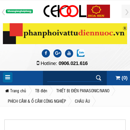
Hotline:
0906.021.616
(
0
)
Trang chủ
TB điện
THIẾT BỊ ĐIỆN PANASONIC/NANO
PHÍCH CẮM & Ổ CẮM CÔNG NGHIỆP
CHÂU ÂU