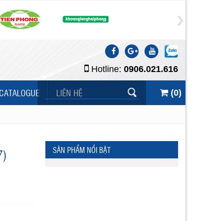
Hotline:
0906.021.616
CATALOGUE
LIÊN HỆ
(
0
)
SẢN PHẨM NỔI BẬT
7)