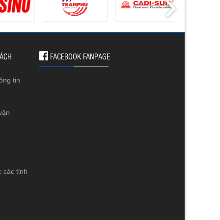
SÁCH
FACEBOOK FANPAGE
ông tin
vận
 các tỉnh