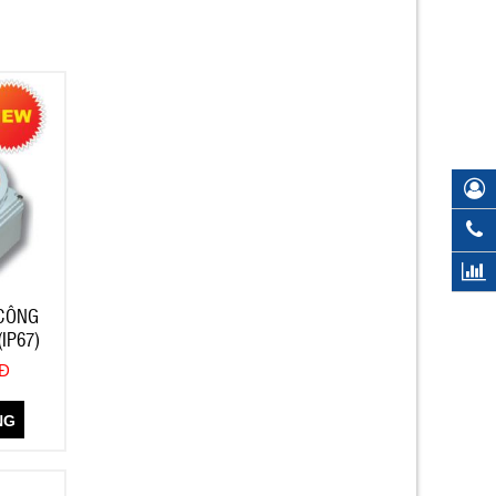
CÔNG
IP67)
NĐ
NG