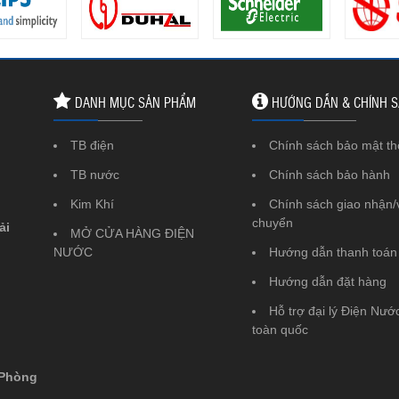
DANH MỤC SẢN PHẨM
HƯỚNG DẪN & CHÍNH 
TB điện
Chính sách bảo mật th
TB nước
Chính sách bảo hành
Kim Khí
Chính sách giao nhận/
chuyển
ải
MỞ CỬA HÀNG ĐIỆN
NƯỚC
Hướng dẫn thanh toán
Hướng dẫn đặt hàng
Hỗ trợ đại lý Điện Nước
toàn quốc
 Phòng