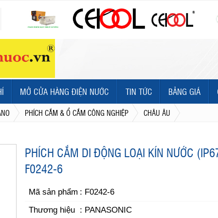
HÍ
MỞ CỬA HÀNG ĐIỆN NƯỚC
TIN TỨC
BẢNG GIÁ
ANO
PHÍCH CẮM & Ổ CẮM CÔNG NGHIỆP
CHÂU ÂU
PHÍCH CẮM DI ĐỘNG LOẠI KÍN NƯỚC (IP6
F0242-6
Mã sản phẩm
: F0242-6
Thương hiệu
: PANASONIC