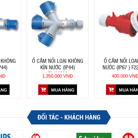
I KHÔNG
Ổ CẮM NỐI LOẠI KHÔNG
Ổ CẮM NỐI LOẠI
P44)
KÍN NƯỚC (IP44)
NƯỚC (IP67 ) F2
F9432006
VNĐ
1.350.000 VNĐ
400.000 VN
ÀNG
MUA HÀNG
MUA HÀ
ĐỐI TÁC - KHÁCH HÀNG