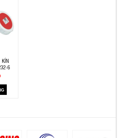
 KÍN
232-6
Đ
NG