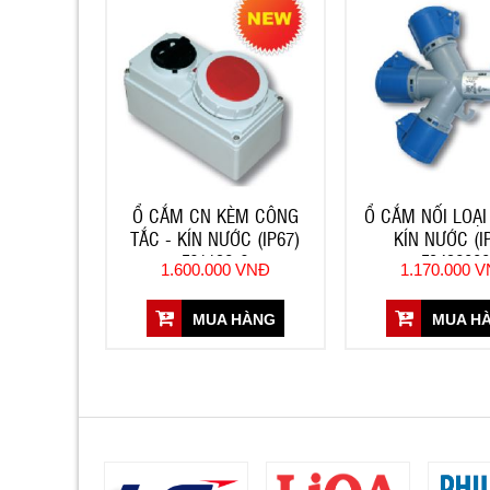
Ổ CẮM CN KÈM CÔNG
Ổ CẮM NỐI LOẠ
TẮC - KÍN NƯỚC (IP67)
KÍN NƯỚC (I
F61132-6
F9432000
1.600.000 VNĐ
1.170.000 
MUA HÀNG
MUA H