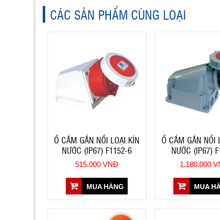
CÁC SẢN PHẨM CÙNG LOẠI
New
New
Ổ CẮM GẮN NỔI LOẠI KÍN
Ổ CẮM GẮN NỔI L
NƯỚC (IP67) F1152-6
NƯỚC (IP67) F
515.000 VNĐ
1.180.000 
MUA HÀNG
MUA H