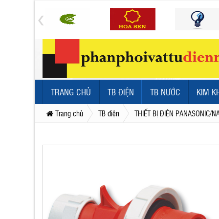
TRANG CHỦ
TB ĐIỆN
TB NƯỚC
KIM K
Trang chủ
TB điện
THIẾT BỊ ĐIỆN PANASONIC/N