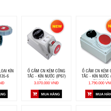
OẠI KÍN
Ổ CẮM CN KÈM CÔNG
Ổ CẮM CN KÈM 
135-6
TẮC - KÍN NƯỚC (IP67)
TẮC - KÍN NƯỚC (
F75252-6
F61252-6
VNĐ
3.070.000 VNĐ
1.790.000 V
ÀNG
MUA HÀNG
MUA HÀ