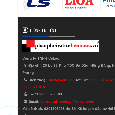
THÔNG TIN LIÊN HỆ
Công ty TNHH Cekool
Địa chỉ: 20 Lô 73 Khu TDC Sở Dầu, Hồng Bàng, H
Phòng
Điện thoại:
02253.625.689
Hotline:
0906.021.616 /
0985.021.616
Fax: 02253.625.689
Email:
congtytnhhcekool@gmail.com
Mã số thuế: 0201205293 do Sở Kế hoạch đầu tư Hải