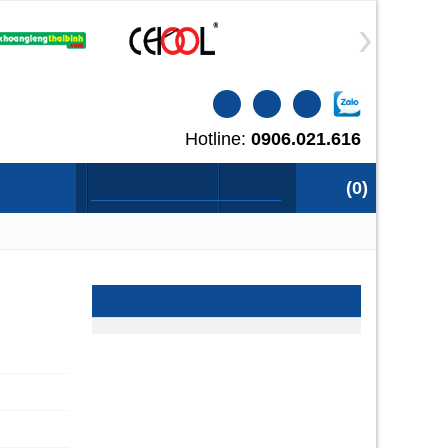
Hotline:
0906.021.616
CATALOGUE
LIÊN HỆ
(
0
)
SẢN PHẨM NỔI BẬT