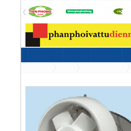
TRANG CHỦ
TB ĐIỆN
TB NƯỚC
KIM K
Trang chủ
TB điện
THIẾT BỊ ĐIỆN SINO
Quạt