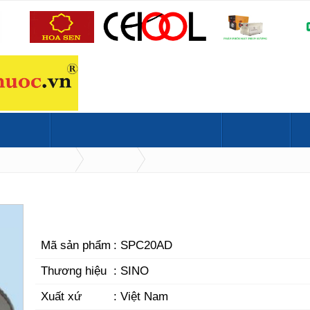
HÍ
MỞ CỬA HÀNG ĐIỆN NƯỚC
TIN TỨC
BẢNG GIÁ
 thông gió
Gắn kính
QUẠT HÚT GIÓ GẮN KÍNH SPC20AD
Mã sản phẩm
: SPC20AD
Thương hiệu
: SINO
Xuất xứ
: Việt Nam