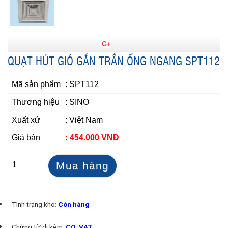
G+
QUẠT HÚT GIÓ GẮN TRẦN ỐNG NGANG SPT112
Mã sản phẩm
: SPT112
Thương hiệu
: SINO
Xuất xứ
: Việt Nam
Giá bán
: 454.000 VNĐ
Mua hàng
Tình trạng kho:
Còn hàng
Chứng từ đi kèm:
CO, VAT