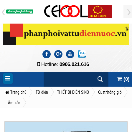
Hotline:
0906.021.616
(
0
)
Trang chủ
TB điện
THIẾT BỊ ĐIỆN SINO
Quạt thông gió
Âm trần