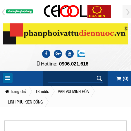
Hotline:
0906.021.616
(
0
)
Trang chủ
TB nước
VAN VÒI MINH HÒA
LINH PHỤ KIỆN ĐỒNG