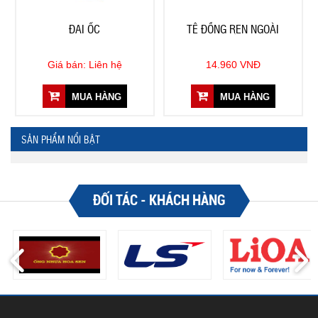
ĐAI ỐC
TÊ ĐỒNG REN NGOÀI
Giá bán: Liên hệ
14.960 VNĐ
MUA HÀNG
MUA HÀNG
SẢN PHẨM NỔI BẬT
ĐỐI TÁC - KHÁCH HÀNG