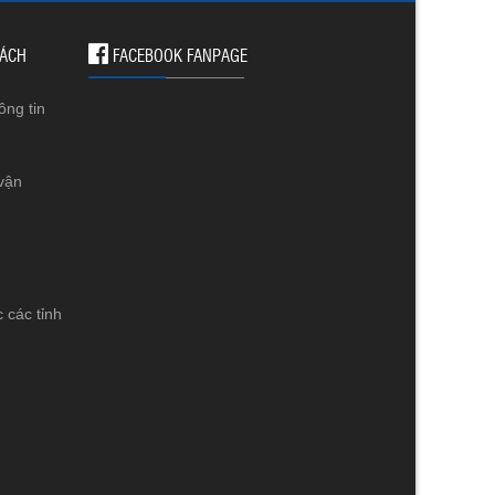
SÁCH
FACEBOOK FANPAGE
ông tin
vận
 các tỉnh