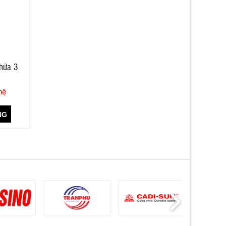
chứa 3
hệ
NG