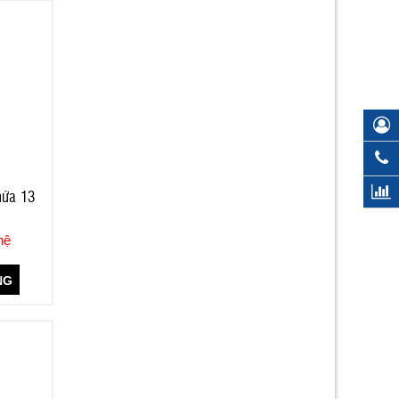
hứa 13
hệ
NG