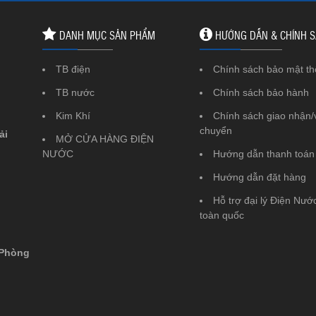
DANH MỤC SẢN PHẨM
HƯỚNG DẪN & CHÍNH 
TB điện
Chính sách bảo mật th
TB nước
Chính sách bảo hành
Kim Khí
Chính sách giao nhận/
chuyển
ải
MỞ CỬA HÀNG ĐIỆN
NƯỚC
Hướng dẫn thanh toán
Hướng dẫn đặt hàng
Hỗ trợ đại lý Điện Nước
toàn quốc
 Phòng