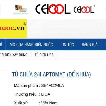
HÍ
MỞ CỬA HÀNG ĐIỆN NƯỚC
TIN TỨC
BẢNG GIÁ
T BỊ ĐIỆN XÂY DỰNG
TỦ ĐIỆN LIOA
TỦ CHỨA 2/4 APTOMAT (ĐẾ NHỰA)
Mã sản phẩm
: SE4FC2/4LA
Thương hiệu
: LIOA
Xuất xứ
: Việt Nam