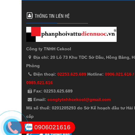
THÔNG TIN LIÊN HỆ
Công ty TNHH Cekool
Địa chỉ: 20 Lô 73 Khu TDC Sở Dầu, Hồng Bàng, H
Phòng
Điện thoại:
02253.625.689
Hotline:
0906.021.616 /
0985.021.616
Fax: 02253.625.689
Email:
congtytnhhcekool@gmail.com
Mã số thuế: 0201205293 do Sở Kế hoạch đầu tư Hải
cấp
0906021616