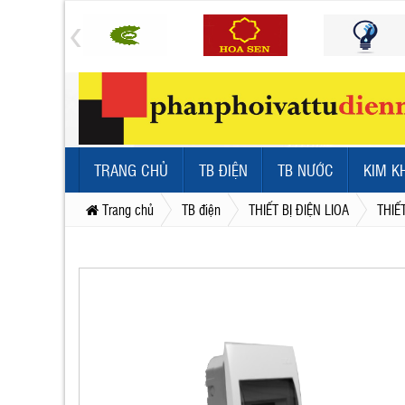
TRANG CHỦ
TB ĐIỆN
TB NƯỚC
KIM K
Trang chủ
TB điện
THIẾT BỊ ĐIỆN LIOA
THIẾ