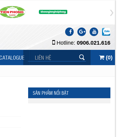
Hotline:
0906.021.616
CATALOGUE
LIÊN HỆ
(
0
)
SẢN PHẨM NỔI BẬT