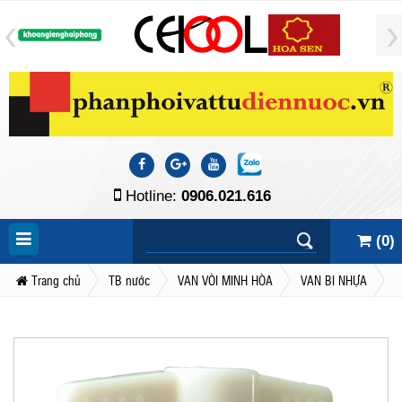
Hotline:
0906.021.616
(
0
)
Trang chủ
TB nước
VAN VÒI MINH HÒA
VAN BI NHỰA