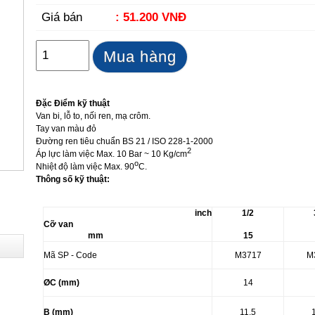
Giá bán
: 51.200 VNĐ
Mua hàng
Đặc Điểm kỹ thuật
Van bi, lỗ to, nối ren, mạ crôm.
Tay van màu đỏ
Đường ren tiêu chuẩn BS 21 / ISO 228-1-2000
2
Áp lực làm việc Max. 10 Bar ~ 10 Kg/cm
o
Nhiệt độ làm việc Max. 90
C.
Thông số kỹ thuật:
inch
1/2
Cỡ van
mm
15
Mã SP - Code
M3717
M
ØC (mm)
14
B (mm)
11.5