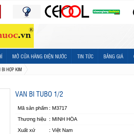
HÍ
MỞ CỬA HÀNG ĐIỆN NƯỚC
TIN TỨC
BẢNG GIÁ
 BI HỢP KIM
VAN BI TUBO 1/2
Mã sản phẩm
: M3717
Thương hiệu
: MINH HÒA
Xuất xứ
: Việt Nam