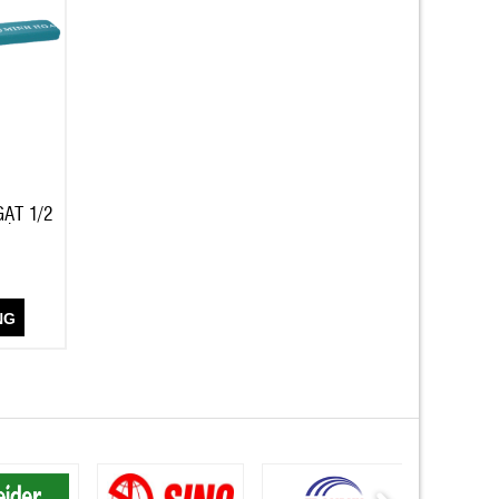
GẠT 1/2
NG