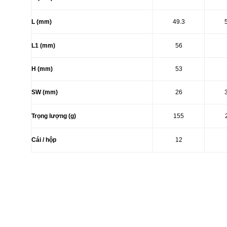
L (mm)
49.3
L1 (mm)
56
H (mm)
53
SW (mm)
26
Trọng lượng (g)
155
Cái / hộp
12