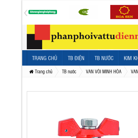
TRANG CHỦ
TB ĐIỆN
TB NƯỚC
KIM K
Trang chủ
TB nước
VAN VÒI MINH HÒA
VAN