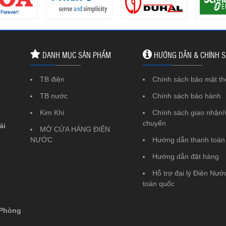
DANH MỤC SẢN PHẨM
HƯỚNG DẪN & CHÍNH 
TB điện
Chính sách bảo mật th
TB nước
Chính sách bảo hành
Kim Khí
Chính sách giao nhận/
chuyển
ải
MỞ CỬA HÀNG ĐIỆN
NƯỚC
Hướng dẫn thanh toán
Hướng dẫn đặt hàng
Hỗ trợ đại lý Điện Nước
toàn quốc
 Phòng