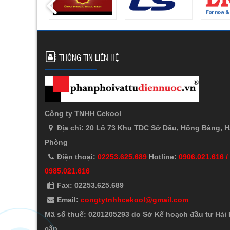
THÔNG TIN LIÊN HỆ
Công ty TNHH Cekool
Địa chỉ: 20 Lô 73 Khu TDC Sở Dầu, Hồng Bàng, H
Phòng
Điện thoại:
02253.625.689
Hotline:
0906.021.616 /
0985.021.616
Fax: 02253.625.689
Email:
congtytnhhcekool@gmail.com
Mã số thuế: 0201205293 do Sở Kế hoạch đầu tư Hải
cấp