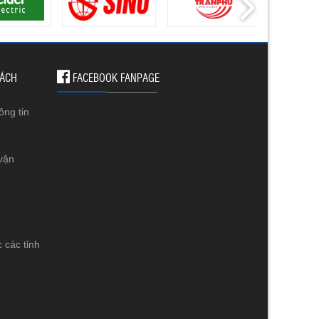
SÁCH
FACEBOOK FANPAGE
ông tin
vận
 các tỉnh