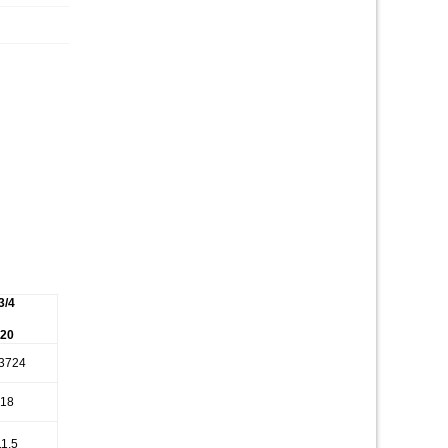
3/4
20
3724
18
11.5