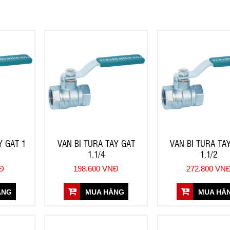
Y GẠT 1
VAN BI TURA TAY GẠT
VAN BI TURA TA
1.1/4
1.1/2
NĐ
198.600 VNĐ
272.800 VN
ÀNG
MUA HÀNG
MUA HÀ