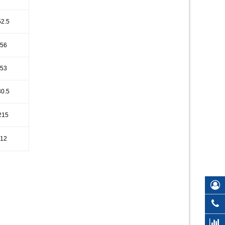
52.5
56
53
30.5
215
12