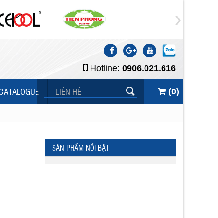
Hotline:
0906.021.616
CATALOGUE
LIÊN HỆ
(
0
)
SẢN PHẨM NỔI BẬT