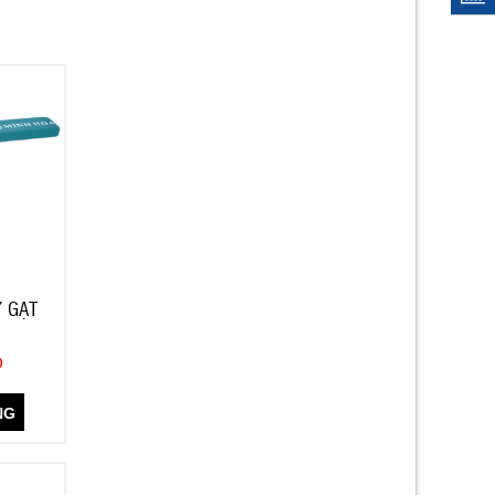
Y GẠT
Đ
NG