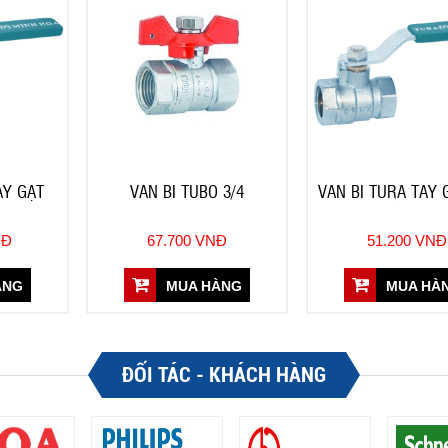
AY GẠT
VAN BI TUBO 3/4
VAN BI TURA TAY 
NĐ
67.700 VNĐ
51.200 VNĐ
ÀNG
MUA HÀNG
MUA HÀ
ĐỐI TÁC - KHÁCH HÀNG