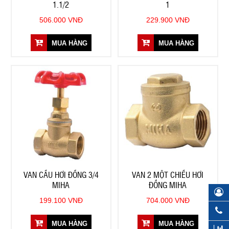
1.1/2
1
506.000 VNĐ
229.900 VNĐ
MUA HÀNG
MUA HÀNG
VAN CẦU HƠI ĐỒNG 3/4
VAN 2 MỘT CHIỀU HƠI
MIHA
ĐỒNG MIHA
199.100 VNĐ
704.000 VNĐ
MUA HÀNG
MUA HÀNG