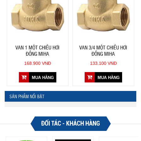
VAN 1 MỘT CHIỀU HƠI
VAN 3/4 MỘT CHIỀU HƠI
ĐỒNG MIHA
ĐỒNG MIHA
168.900 VNĐ
133.100 VNĐ
MUA HÀNG
MUA HÀNG
SẢN PHẨM NỔI BẬT
ĐỐI TÁC - KHÁCH HÀNG