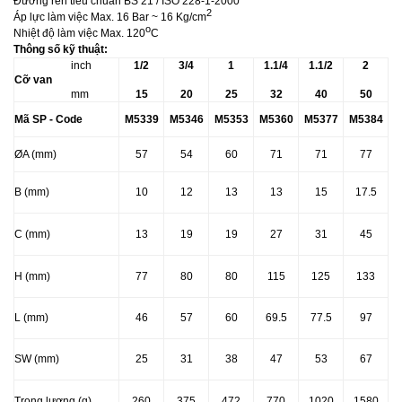
Đường ren tiêu chuẩn BS 21 / ISO 228-1-2000
2
Áp lực làm việc Max. 16 Bar ~ 16 Kg/cm
o
Nhiệt độ làm việc Max. 120
C
Thông số kỹ thuật:
inch
1/2
3/4
1
1.1/4
1.1/2
2
Cỡ van
mm
15
20
25
32
40
50
Mã SP - Code
M5339
M5346
M5353
M5360
M5377
M5384
ØA (mm)
57
54
60
71
71
77
B (mm)
10
12
13
13
15
17.5
C (mm)
13
19
19
27
31
45
H (mm)
77
80
80
115
125
133
L (mm)
46
57
60
69.5
77.5
97
SW (mm)
25
31
38
47
53
67
Trọng lượng (g)
260
375
472
770
1020
1580