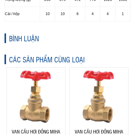
Cái / hộp
10
10
6
4
4
1
BÌNH LUẬN
CÁC SẢN PHẨM CÙNG LOẠI
VAN CẦU HƠI ĐỒNG MIHA
VAN CẦU HƠI ĐỒNG MIHA