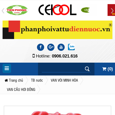
Hotline:
0906.021.616
(
0
)
Trang chủ
TB nước
VAN VÒI MINH HÒA
VAN CẦU HƠI ĐỒNG