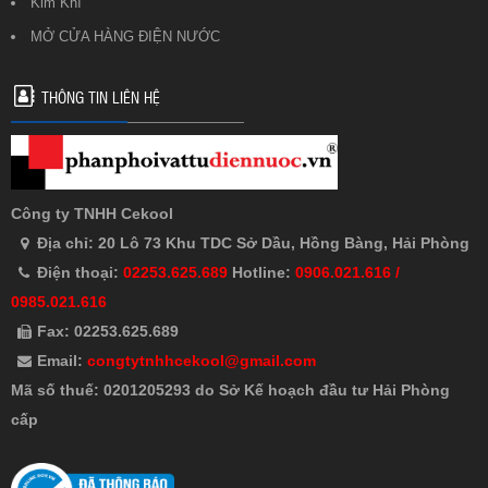
Kim Khí
MỞ CỬA HÀNG ĐIỆN NƯỚC
THÔNG TIN LIÊN HỆ
Công ty TNHH Cekool
Địa chỉ: 20 Lô 73 Khu TDC Sở Dầu, Hồng Bàng, Hải Phòng
Điện thoại:
02253.625.689
Hotline:
0906.021.616 /
0985.021.616
Fax: 02253.625.689
Email:
congtytnhhcekool@gmail.com
Mã số thuế: 0201205293 do Sở Kế hoạch đầu tư Hải Phòng
cấp