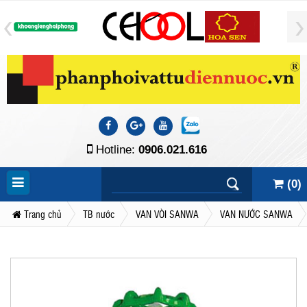
Hotline:
0906.021.616
(
0
)
Trang chủ
TB nước
VAN VÒI SANWA
VAN NƯỚC SANWA