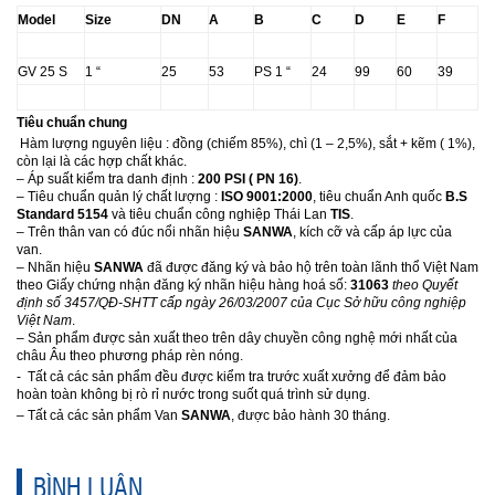
Model
Size
DN
A
B
C
D
E
F
GV 25 S
1 “
25
53
PS 1 “
24
99
60
39
Tiêu chuẩn chung
Hàm lượng nguyên liệu : đồng (chiếm 85%), chì (1 – 2,5%), sắt + kẽm ( 1%),
còn lại là các hợp chất khác.
– Áp suất kiểm tra danh định :
200 PSI ( PN 16)
.
– Tiêu chuẩn quản lý chất lượng :
ISO 9001:2000
, tiêu chuẩn Anh quốc
B.S
Standard 5154
và tiêu chuẩn công nghiệp Thái Lan
TIS
.
– Trên thân van có đúc nổi nhãn hiệu
SANWA
, kích cỡ và cấp áp lực của
van.
– Nhãn hiệu
SANWA
đã được đăng ký và bảo hộ trên toàn lãnh thổ Việt Nam
theo Giấy chứng nhận đăng ký nhãn hiệu hàng hoá số:
31063
theo Quyết
định số 3457/QĐ-SHTT
cấp ngày 26/03/2007 của Cục Sở hữu công nghiệp
Việt Nam
.
– Sản phẩm được sản xuất theo trên dây chuyền công nghệ mới nhất của
châu Âu theo phương pháp rèn nóng.
- Tất cả các sản phẩm đều được kiểm tra trước xuất xưởng để đảm bảo
hoàn toàn không bị rò rỉ nước trong suốt quá trình sử dụng.
– Tất cả các sản phẩm Van
SANWA
, được bảo hành 30 tháng.
BÌNH LUẬN