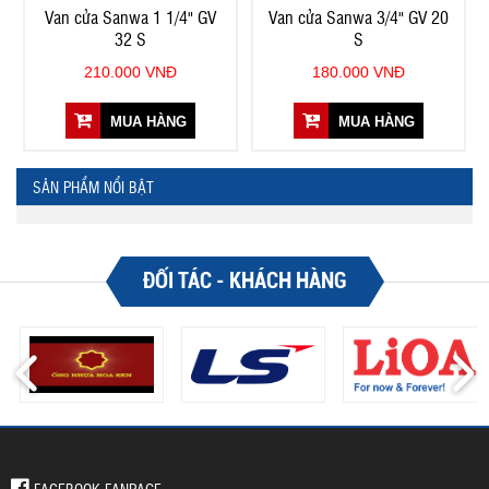
Van cửa Sanwa 1 1/4" GV
Van cửa Sanwa 3/4" GV 20
32 S
S
210.000 VNĐ
180.000 VNĐ
MUA HÀNG
MUA HÀNG
SẢN PHẨM NỔI BẬT
ĐỐI TÁC - KHÁCH HÀNG
FACEBOOK FANPAGE