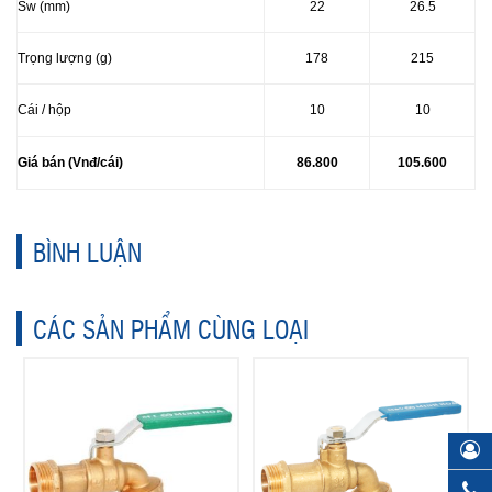
Sw (mm)
22
26.5
Trọng lượng (g)
178
215
Cái / hộp
10
10
Giá bán (Vnđ/cái)
86.800
105.600
BÌNH LUẬN
CÁC SẢN PHẨM CÙNG LOẠI