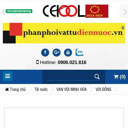
Hotline:
0906.021.616
(
0
)
Trang chủ
TB nước
VAN VÒI MINH HÒA
VÒI ĐỒNG