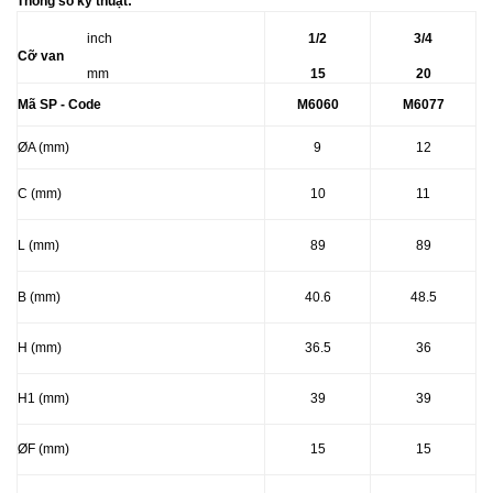
Thông số kỹ thuật:
inch
1/2
3/4
Cỡ van
mm
15
20
Mã SP - Code
M6060
M6077
ØA (mm)
9
12
C (mm)
10
11
L (mm)
89
89
B (mm)
40.6
48.5
H (mm)
36.5
36
H1 (mm)
39
39
Ø
F (mm)
15
15