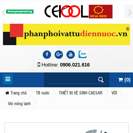
Hotline:
0906.021.616
(
0
)
Trang chủ
TB nước
THIẾT BỊ VỆ SINH CAESAR
VÒI
Vòi nóng lạnh