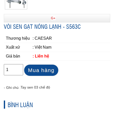
G+
VÒI SEN GẠT NÓNG LẠNH - S563C
Thương hiệu
: CAESAR
Xuất xứ
: Việt Nam
Giá bán
: Liên hệ
Mua hàng
Tay sen 03 chế độ
- Ghi chú :
BÌNH LUẬN