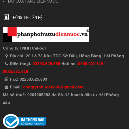
MỞ CỬA HÀNG ĐIỆN NƯỚC
THÔNG TIN LIÊN HỆ
Công ty TNHH Cekool
Địa chỉ: 20 Lô 73 Khu TDC Sở Dầu, Hồng Bàng, Hải Phòng
Điện thoại:
02253.625.689
Hotline:
0906.021.616 /
0985.021.616
Fax: 02253.625.689
Email:
congtytnhhcekool@gmail.com
Mã số thuế: 0201205293 do Sở Kế hoạch đầu tư Hải Phòng
cấp