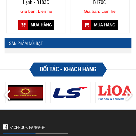
Lạnh - B183C
B170C
Giá bán: Liên hệ
Giá bán: Liên hệ
MUA HÀNG
MUA HÀNG
SẢN PHẨM NỔI BẬT
ĐỐI TÁC - KHÁCH HÀNG
FACEBOOK FANPAGE