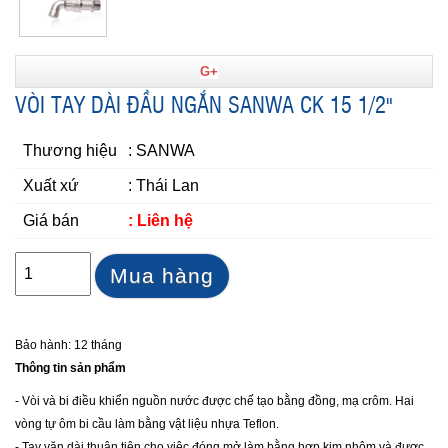
G+
VÒI TAY DÀI ĐẦU NGẮN SANWA CK 15 1/2"
Thương hiệu
: SANWA
Xuất xứ
: Thái Lan
Giá bán
: Liên hệ
Mua hàng
Bảo hành: 12 tháng
Thông tin sản phẩm
- Vòi và bi điều khiển nguồn nước được chế tạo bằng đồng, mạ crôm. Hai
vòng tự ôm bi cầu làm bằng vật liệu nhựa Teflon.
- Tay vặn dài thuận tiện cho việc đóng mở làm bằng hợp kim nhôm và được