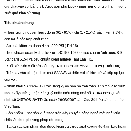
giữ chặt vào vòi bằng vít, được sơn phủ Epoxy màu nên không bị han rỉ trong
suốt quá trình sử dụng.
Tiêu chuẩn chung
- Hàm lượng nguyên liệu : đồng (61 - 85%), chì (1 - 2,5%), sắt + kẽm ( 1%),
còn lại là các hợp chất khác.
- Áp suất kiểm tra danh định : 200 PSI ( PN 16).
- Tiêu chuẩn quản lý chất lượng : ISO 9001:2000, tiêu chuẩn Anh quốc B.S
Standard 5154 và tiêu chuẩn công nghiệp Thái Lan TIS.
- Xuất xứ : sản xuất bởi Công ty TNHH Hợp kim ASAHI – THAI ( Thái Lan).
- Trên tay vặn có dập chìm chữ SANWA và thân vòi có kích cỡ và cấp áp lực
của vòi.
- Nhãn hiệu SANWA đã được đăng ký và bảo hộ trên toàn lãnh thổ Việt Nam
theo Giấy chứng nhận đăng ký nhãn hiệu hàng hoá số:31063 theo Quyết
định số 3457/QĐ-SHTT cấp ngày 26/03/2007 của Cục Sở hữu công nghiệp
Việt Nam.
- Sản phẩm được sản xuất theo trên dây chuyền công nghệ mới nhất của
châu Âu theo phương pháp rèn nóng.
- Tất cả các sản phẩm đều được kiểm tra trước xuất xưởng để đảm bảo hoàn