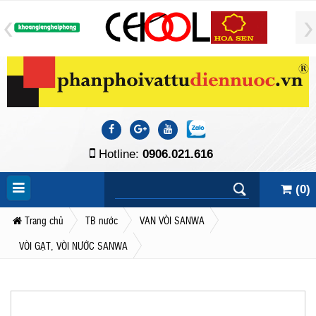
Hotline:
0906.021.616
(
0
)
Trang chủ
TB nước
VAN VÒI SANWA
VÒI GẠT, VÒI NƯỚC SANWA