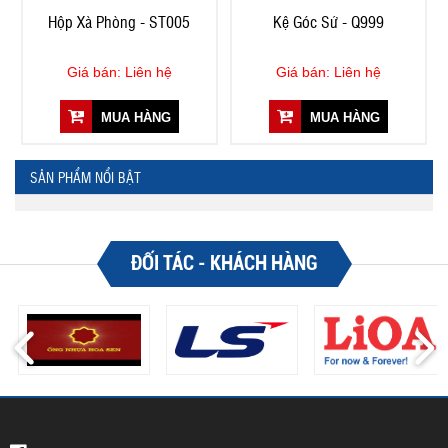
Hộp Xà Phòng - ST005
Kệ Góc Sứ - Q999
Giá bán: Liên hệ
Giá bán: Liên hệ
MUA HÀNG
MUA HÀNG
SẢN PHẨM NỔI BẬT
ĐỐI TÁC - KHÁCH HÀNG