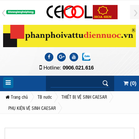
Hotline:
0906.021.616
(
0
)
Trang chủ
TB nước
THIẾT BỊ VỆ SINH CAESAR
PHỤ KIỆN VỆ SINH CAESAR