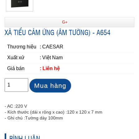
G+
XẢ TIỂU CẢM ỨNG (ÂM TƯỜNG) - A654
Thương hiệu
: CAESAR
Xuất xứ
: Việt Nam
Giá bán
: Liên hệ
Mua hàng
- AC :
220 V
- Kích thước (dài x rộng x cao) :
120 x 120 x 7 mm
- Ghi chú :
Tường dày 100mm
BÌNH LUẬN