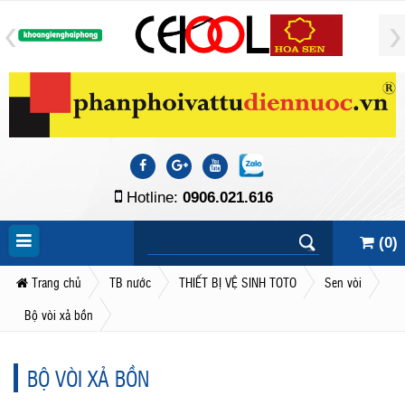
Hotline:
0906.021.616
(
0
)
Trang chủ
TB nước
THIẾT BỊ VỆ SINH TOTO
Sen vòi
Bộ vòi xả bồn
BỘ VÒI XẢ BỒN