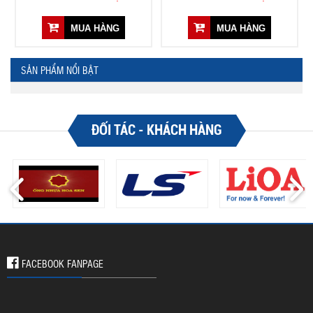
MUA HÀNG
MUA HÀNG
SẢN PHẨM NỔI BẬT
ĐỐI TÁC - KHÁCH HÀNG
FACEBOOK FANPAGE