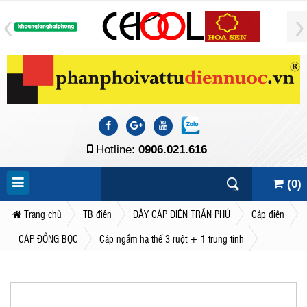
Hotline:
0906.021.616
(
0
)
Trang chủ
TB điện
DÂY CÁP ĐIỆN TRẦN PHÚ
Cáp điện
CÁP ĐỒNG BỌC
Cáp ngầm hạ thế 3 ruột + 1 trung tính