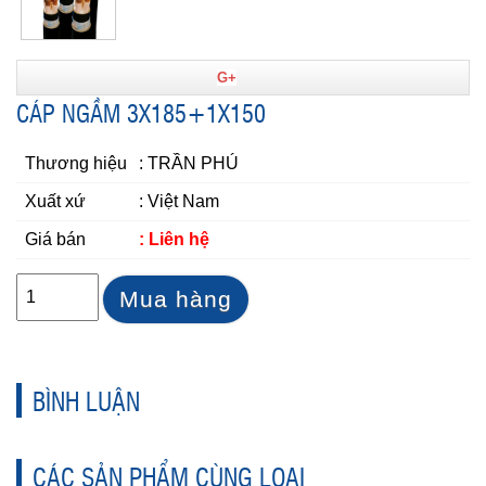
G+
CÁP NGẦM 3X185+1X150
Thương hiệu
: TRẦN PHÚ
Xuất xứ
: Việt Nam
Giá bán
: Liên hệ
Mua hàng
BÌNH LUẬN
CÁC SẢN PHẨM CÙNG LOẠI