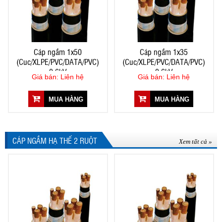
Cáp ngầm 1x50
Cáp ngầm 1x35
(Cuc/XLPE/PVC/DATA/PVC)
(Cuc/XLPE/PVC/DATA/PVC)
0,6kV
0,6kV
Giá bán: Liên hệ
Giá bán: Liên hệ
MUA HÀNG
MUA HÀNG
CÁP NGẦM HẠ THẾ 2 RUỘT
Xem tất cả »