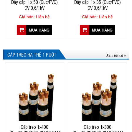
Dây cáp 1 x 50 (Cuc/PVC)
Dây cáp 1 x 35 (Cuc/PVC)
CV 0,6/1kV
CV 0,6/1kV
Giá bán: Liên hệ
Giá bán: Liên hệ
MUA HÀNG
MUA HÀNG
CÁP TREO HẠ THẾ 1 RUỘT
Xem tất cả »
Cáp treo 1x400
Cáp treo 1x300