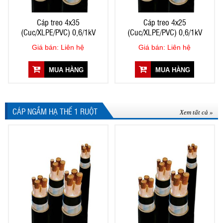
Cáp treo 4x35
Cáp treo 4x25
(Cuc/XLPE/PVC) 0,6/1kV
(Cuc/XLPE/PVC) 0,6/1kV
Giá bán: Liên hệ
Giá bán: Liên hệ
MUA HÀNG
MUA HÀNG
CÁP NGẦM HẠ THẾ 1 RUỘT
Xem tất cả »