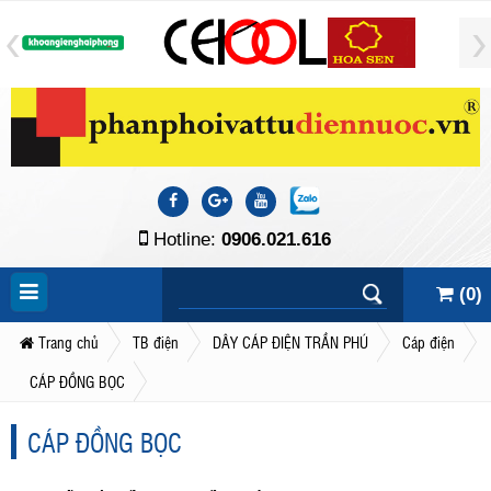
Hotline:
0906.021.616
(
0
)
Trang chủ
TB điện
DÂY CÁP ĐIỆN TRẦN PHÚ
Cáp điện
CÁP ĐỒNG BỌC
CÁP ĐỒNG BỌC