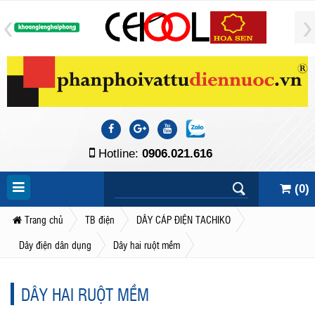
Hotline:
0906.021.616
(
0
)
Trang chủ
TB điện
DÂY CÁP ĐIỆN TACHIKO
Dây điện dân dụng
Dây hai ruột mềm
DÂY HAI RUỘT MỀM