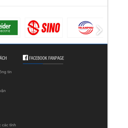
SÁCH
FACEBOOK FANPAGE
ông tin
vận
 các tỉnh