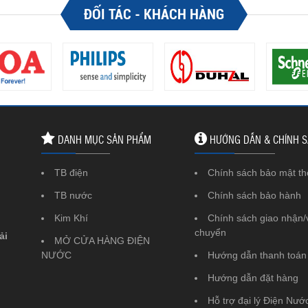
ĐỐI TÁC - KHÁCH HÀNG
DANH MỤC SẢN PHẨM
HƯỚNG DẪN & CHÍNH 
TB điện
Chính sách bảo mật th
TB nước
Chính sách bảo hành
Kim Khí
Chính sách giao nhận/
chuyển
ải
MỞ CỬA HÀNG ĐIỆN
NƯỚC
Hướng dẫn thanh toán
Hướng dẫn đặt hàng
Hỗ trợ đại lý Điện Nước