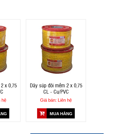
2 x 0,75
Dây súp đôi mềm 2 x 0,75
VC
CL - Cu/PVC
n hệ
Giá bán: Liên hệ
ÀNG
MUA HÀNG