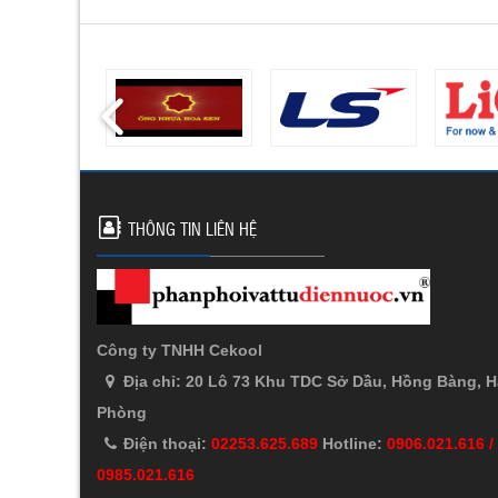
THÔNG TIN LIÊN HỆ
Công ty TNHH Cekool
Địa chỉ: 20 Lô 73 Khu TDC Sở Dầu, Hồng Bàng, H
Phòng
Điện thoại:
02253.625.689
Hotline:
0906.021.616 /
0985.021.616