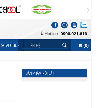
Hotline:
0906.021.616
CATALOGUE
LIÊN HỆ
(
0
)
SẢN PHẨM NỔI BẬT