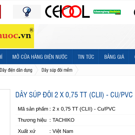
HÍ
MỞ CỬA HÀNG ĐIỆN NƯỚC
TIN TỨC
BẢNG GIÁ
Dây điện dân dụng
Dây súp đôi mềm
DÂY SÚP ĐÔI 2 X 0,75 TT (CLII) - CU/PVC
Mã sản phẩm
: 2 x 0,75 TT (CLII) - Cu/PVC
Thương hiệu
: TACHIKO
Xuất xứ
: Việt Nam