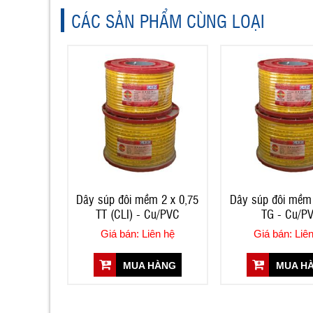
CÁC SẢN PHẨM CÙNG LOẠI
Dây súp đôi mềm 2 x 0,75
Dây súp đôi mềm 
TT (CLI) - Cu/PVC
TG - Cu/P
Giá bán: Liên hệ
Giá bán: Liê
MUA HÀNG
MUA H