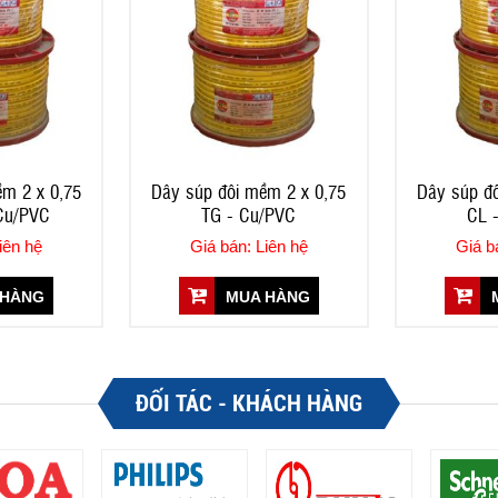
m 2 x 0,75
Dây súp đôi mềm 2 x 0,75
Dây súp đ
 Cu/PVC
TG - Cu/PVC
CL 
iên hệ
Giá bán: Liên hệ
Giá b
 HÀNG
MUA HÀNG
M
ĐỐI TÁC - KHÁCH HÀNG