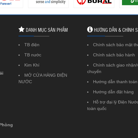
DANH MỤC SẢN PHẨM
HƯỚNG DẪN & CHÍNH 
TB điện
Chính sách bảo mật th
TB nước
Chính sách bảo hành
Kim Khí
Chính sách giao nhận/
chuyển
ải
MỞ CỬA HÀNG ĐIỆN
NƯỚC
Hướng dẫn thanh toán
Hướng dẫn đặt hàng
Hỗ trợ đại lý Điện Nước
toàn quốc
 Phòng