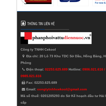
THÔNG TIN LIÊN HỆ
Công ty TNHH Cekool
Địa chỉ: 20 Lô 73 Khu TDC Sở Dầu, Hồng Bàng, H
Phòng
Điện thoại:
02253.625.689
Hotline:
0906.021.616 /
0985.021.616
Fax: 02253.625.689
Email:
congtytnhhcekool@gmail.com
Mã số thuế: 0201205293 do Sở Kế hoạch đầu tư Hải
cấp