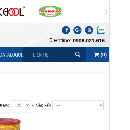
Hotline:
0906.021.616
CATALOGUE
LIÊN HỆ
(
0
)
trang:
- Sắp xếp