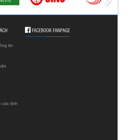
SÁCH
FACEBOOK FANPAGE
ông tin
vận
 các tỉnh