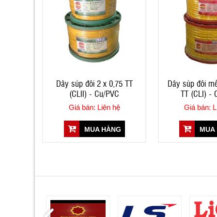
Dây súp đôi 2 x 0,75 TT
Dây súp đôi mề
(CLII) - Cu/PVC
TT (CLI) -
Giá bán: Liên hệ
Giá bán: L
MUA HÀNG
MUA