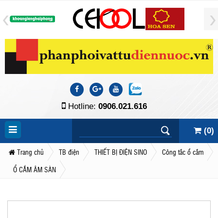
Hotline:
0906.021.616
(
0
)
Trang chủ
TB điện
THIẾT BỊ ĐIỆN SINO
Công tắc ổ cắm
Ổ CẮM ÂM SÀN