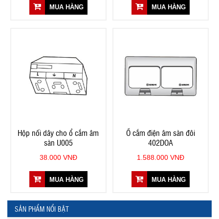
MUA HÀNG
MUA HÀNG
Hộp nối dây cho ổ cắm âm
Ổ cắm điện âm sàn đôi
sàn U005
402DOA
38.000 VNĐ
1.588.000 VNĐ
MUA HÀNG
MUA HÀNG
SẢN PHẨM NỔI BẬT