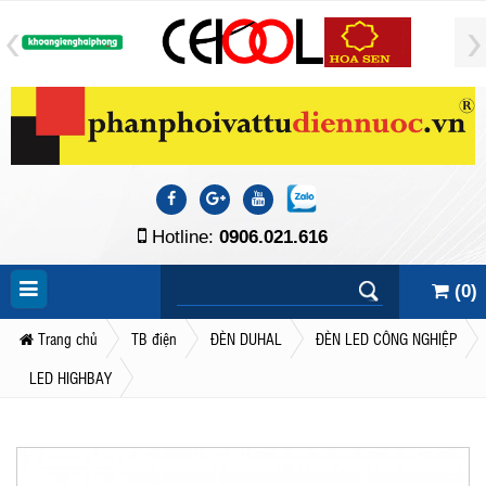
Hotline:
0906.021.616
(
0
)
Trang chủ
TB điện
ĐÈN DUHAL
ĐÈN LED CÔNG NGHIỆP
LED HIGHBAY