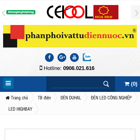
Hotline:
0906.021.616
(
0
)
Trang chủ
TB điện
ĐÈN DUHAL
ĐÈN LED CÔNG NGHIỆP
LED HIGHBAY