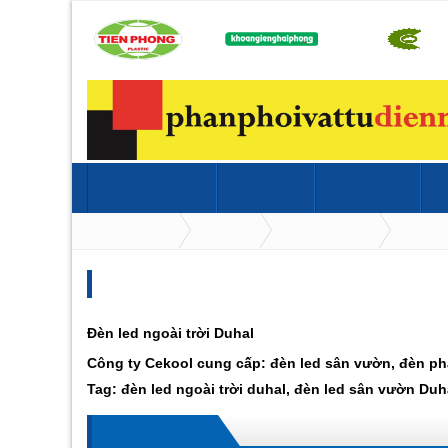
TRANG CHỦ
TB ĐIỆN
TB NƯỚC
KIM K
Trang chủ
TB điện
ĐÈN DUHAL
ĐÈN LED NG
ĐÈN LED NGOÀI TRỜI
Đèn led ngoài trời Duhal
Công ty Cekool cung cấp: đèn led sân vườn, đèn pha
Tag: đèn led ngoài trời duhal, đèn led sân vườn Duh
ĐÈN PHA LED