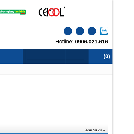
Hotline:
0906.021.616
CATALOGUE
LIÊN HỆ
(
0
)
Xem tất cả »