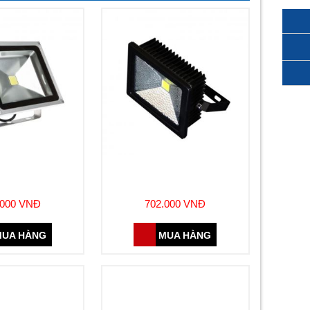
HA LED 20W
ĐÈN PHA LED 30W (DJA307)
DJA302)
.000 VNĐ
702.000 VNĐ
UA HÀNG
MUA HÀNG