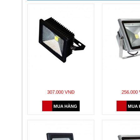
ĐÈN PHA LED 10W (DJA305)
ĐÈN PHA L
(SDJA3
307.000 VNĐ
256.000
MUA HÀNG
MUA