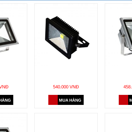
ED 10W
ĐÈN PHA LED 20W (DJA306)
ĐÈN P
01)
(S
 VNĐ
540.000 VNĐ
458
 HÀNG
MUA HÀNG
M