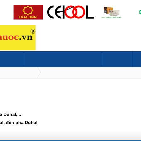
HÍ
MỞ CỬA HÀNG ĐIỆN NƯỚC
TIN TỨC
BẢNG GIÁ
OÀI TRỜI
 Duhal,...
al, đèn pha Duhal