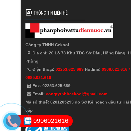
THÔNG TIN LIÊN HỆ
Công ty TNHH Cekool
Địa chỉ: 20 Lô 73 Khu TDC Sở Dầu, Hồng Bàng, H
Phòng
Điện thoại:
02253.625.689
Hotline:
0906.021.616 /
0985.021.616
Fax: 02253.625.689
Email:
congtytnhhcekool@gmail.com
Mã số thuế: 0201205293 do Sở Kế hoạch đầu tư Hải
cấp
0906021616