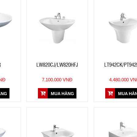
R
LW820CJ/LW820HFJ
LT942CK/PT942
VNĐ
7.100.000 VNĐ
4.480.000 V
ÀNG
MUA HÀNG
MUA HÀ