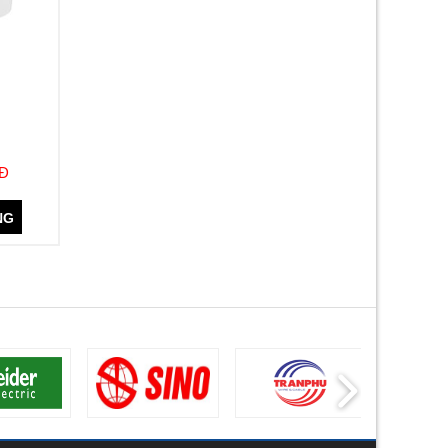
NĐ
NG