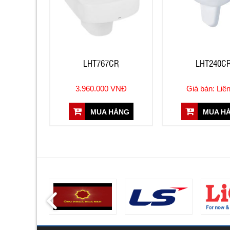
LHT767CR
LHT240C
3.960.000 VNĐ
Giá bán: Liê
MUA HÀNG
MUA H