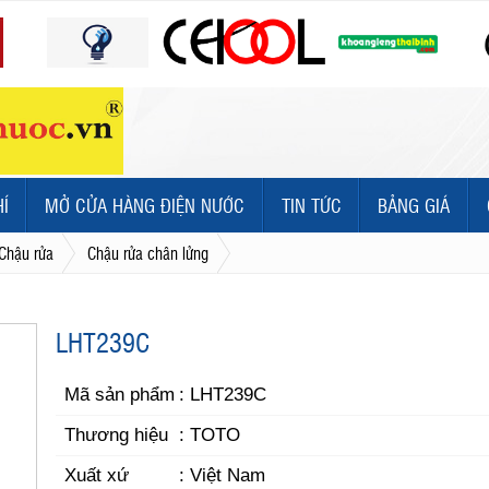
HÍ
MỞ CỬA HÀNG ĐIỆN NƯỚC
TIN TỨC
BẢNG GIÁ
Chậu rửa
Chậu rửa chân lửng
LHT239C
Mã sản phẩm
: LHT239C
Thương hiệu
: TOTO
Xuất xứ
: Việt Nam