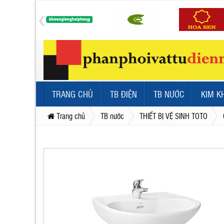
TRANG CHỦ
TB ĐIỆN
TB NƯỚC
KIM K
Trang chủ
TB nước
THIẾT BỊ VỆ SINH TOTO