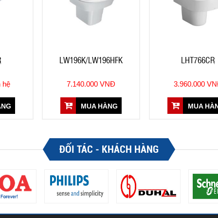
R
LW196K/LW196HFK
LHT766CR
n hệ
7.140.000 VNĐ
3.960.000 V
ÀNG
MUA HÀNG
MUA HÀ
ĐỐI TÁC - KHÁCH HÀNG