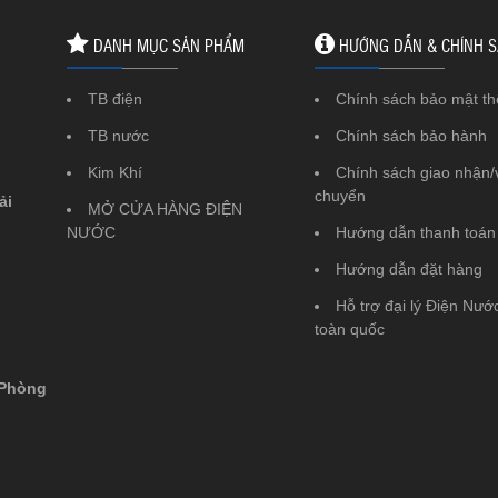
DANH MỤC SẢN PHẨM
HƯỚNG DẪN & CHÍNH 
TB điện
Chính sách bảo mật th
TB nước
Chính sách bảo hành
Kim Khí
Chính sách giao nhận/
chuyển
ải
MỞ CỬA HÀNG ĐIỆN
NƯỚC
Hướng dẫn thanh toán
Hướng dẫn đặt hàng
Hỗ trợ đại lý Điện Nước
toàn quốc
 Phòng