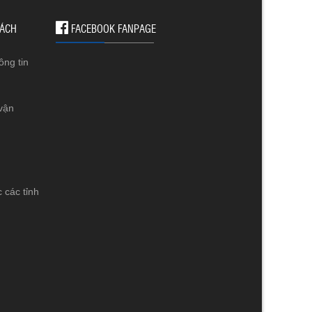
SÁCH
FACEBOOK FANPAGE
ông tin
vận
 các tỉnh