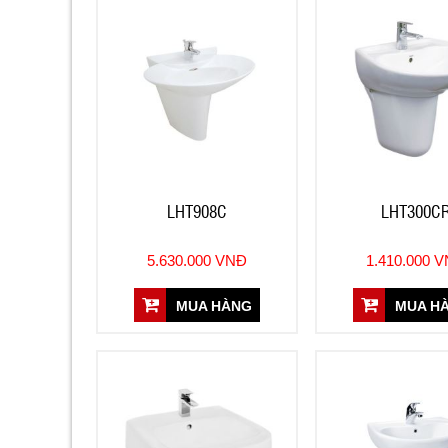
LHT908C
LHT300C
5.630.000 VNĐ
1.410.000 
MUA HÀNG
MUA H