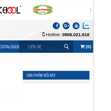
Hotline:
0906.021.616
CATALOGUE
LIÊN HỆ
(
0
)
SẢN PHẨM NỔI BẬT