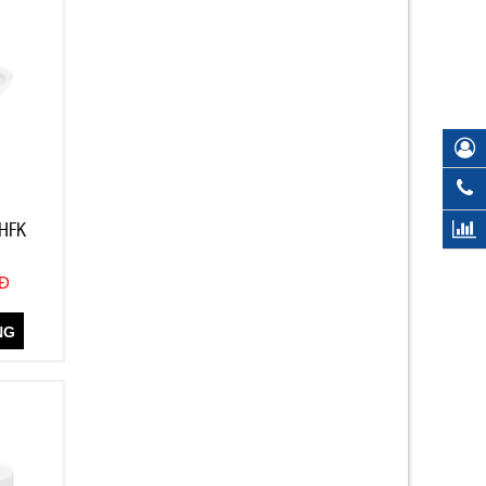
HFK
NĐ
NG