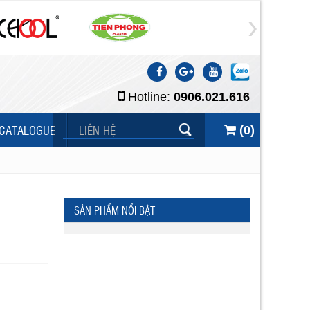
Hotline:
0906.021.616
CATALOGUE
LIÊN HỆ
(
0
)
SẢN PHẨM NỔI BẬT