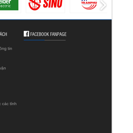
SÁCH
FACEBOOK FANPAGE
ông tin
vận
 các tỉnh