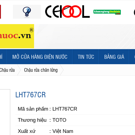
HÍ
MỞ CỬA HÀNG ĐIỆN NƯỚC
TIN TỨC
BẢNG GIÁ
Chậu rửa
Chậu rửa chân lửng
LHT767CR
Mã sản phẩm
: LHT767CR
Thương hiệu
: TOTO
Xuất xứ
: Việt Nam