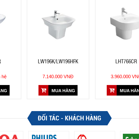
R
LW196K/LW196HFK
LHT766CR
n hệ
7.140.000 VNĐ
3.960.000 V
ÀNG
MUA HÀNG
MUA HÀ
ĐỐI TÁC - KHÁCH HÀNG