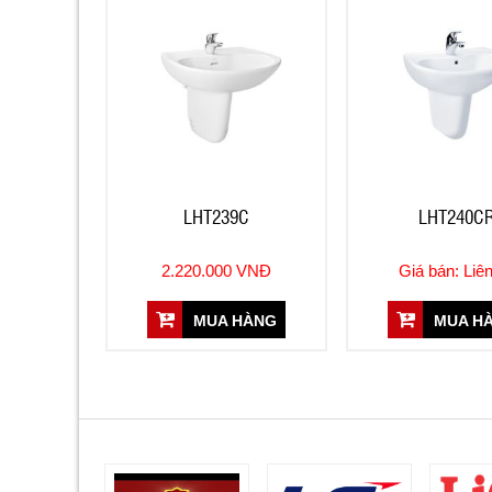
LHT239C
LHT240C
2.220.000 VNĐ
Giá bán: Liê
MUA HÀNG
MUA H