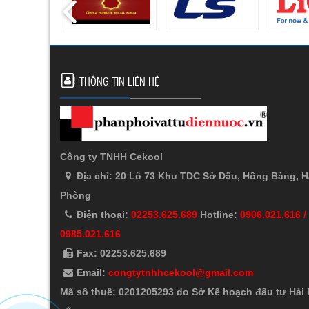
THÔNG TIN LIÊN HỆ
Công ty TNHH Cekool
Địa chỉ: 20 Lô 73 Khu TDC Sở Dầu, Hồng Bàng, H
Phòng
Điện thoại:
02253.625.689
Hotline:
0906.021.616 /
0985.021.616
Fax: 02253.625.689
Email:
congtytnhhcekool@gmail.com
Mã số thuế: 0201205293 do Sở Kế hoạch đầu tư Hải