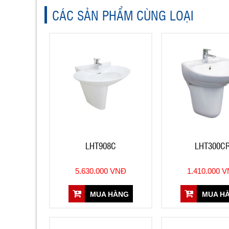
CÁC SẢN PHẨM CÙNG LOẠI
LHT908C
LHT300C
5.630.000 VNĐ
1.410.000 
MUA HÀNG
MUA H