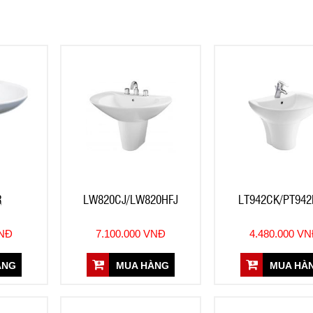
R
LW820CJ/LW820HFJ
LT942CK/PT942
VNĐ
7.100.000 VNĐ
4.480.000 V
ÀNG
MUA HÀNG
MUA HÀ