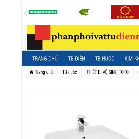
TRANG CHỦ
TB ĐIỆN
TB NƯỚC
KIM K
Trang chủ
TB nước
THIẾT BỊ VỆ SINH TOTO