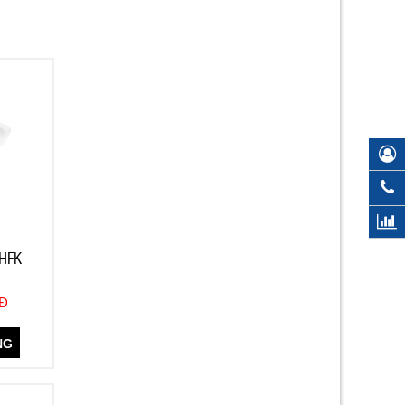
HFK
NĐ
NG