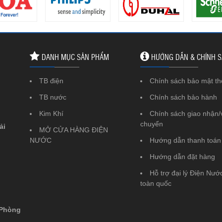
DANH MỤC SẢN PHẨM
HƯỚNG DẪN & CHÍNH 
TB điện
Chính sách bảo mật th
TB nước
Chính sách bảo hành
Kim Khí
Chính sách giao nhận/
chuyển
ải
MỞ CỬA HÀNG ĐIỆN
NƯỚC
Hướng dẫn thanh toán
Hướng dẫn đặt hàng
Hỗ trợ đại lý Điện Nước
toàn quốc
 Phòng