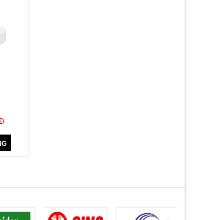
NĐ
NG