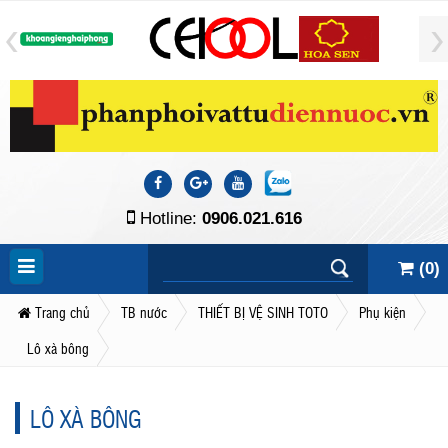
Hotline:
0906.021.616
(
0
)
Trang chủ
TB nước
THIẾT BỊ VỆ SINH TOTO
Phụ kiện
Lô xà bông
LÔ XÀ BÔNG