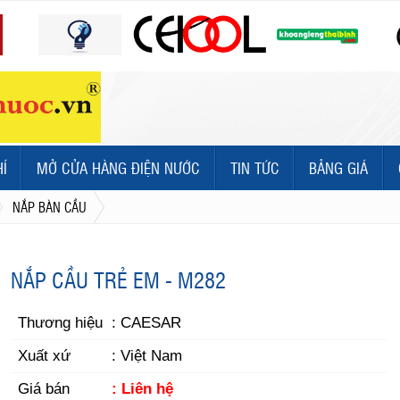
HÍ
MỞ CỬA HÀNG ĐIỆN NƯỚC
TIN TỨC
BẢNG GIÁ
NẮP BÀN CẦU
NẮP CẦU TRẺ EM - M282
Thương hiệu
: CAESAR
Xuất xứ
: Việt Nam
Giá bán
: Liên hệ