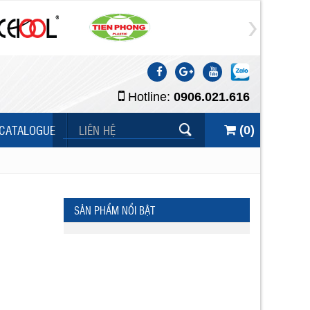
Hotline:
0906.021.616
CATALOGUE
LIÊN HỆ
(
0
)
SẢN PHẨM NỔI BẬT