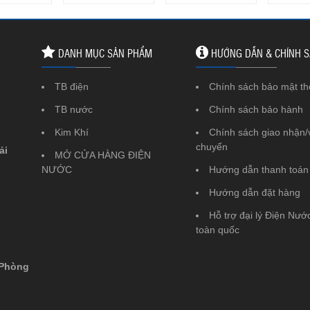
DANH MỤC SẢN PHẨM
HƯỚNG DẪN & CHÍNH 
TB điện
Chính sách bảo mật th
TB nước
Chính sách bảo hành
Kim Khí
Chính sách giao nhận/
chuyển
ải
MỞ CỬA HÀNG ĐIỆN
NƯỚC
Hướng dẫn thanh toán
Hướng dẫn đặt hàng
Hỗ trợ đại lý Điện Nước
toàn quốc
 Phòng