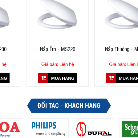
230
Nắp Êm - MS220
Nắp Thường - 
n hệ
Giá bán: Liên hệ
Giá bán: Liên 
ÀNG
MUA HÀNG
MUA HÀ
ĐỐI TÁC - KHÁCH HÀNG