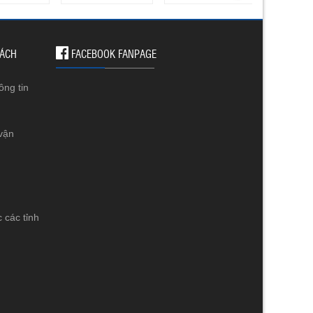
SÁCH
FACEBOOK FANPAGE
ông tin
vận
 các tỉnh