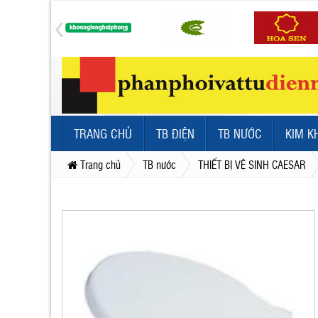
TRANG CHỦ
TB ĐIỆN
TB NƯỚC
KIM K
Trang chủ
TB nước
THIẾT BỊ VỆ SINH CAESAR