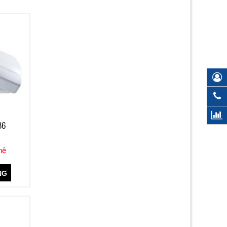
36
hệ
NG