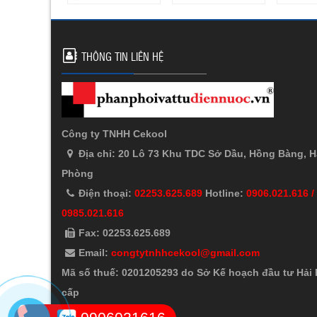
THÔNG TIN LIÊN HỆ
Công ty TNHH Cekool
Địa chỉ: 20 Lô 73 Khu TDC Sở Dầu, Hồng Bàng, H
Phòng
Điện thoại:
02253.625.689
Hotline:
0906.021.616 /
0985.021.616
Fax: 02253.625.689
Email:
congtytnhhcekool@gmail.com
Mã số thuế: 0201205293 do Sở Kế hoạch đầu tư Hải
cấp