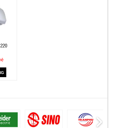
M220
hệ
NG