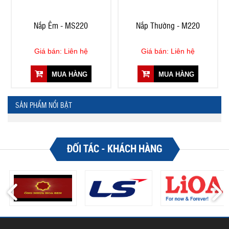
Nắp Êm - MS220
Nắp Thường - M220
Giá bán: Liên hệ
Giá bán: Liên hệ
MUA HÀNG
MUA HÀNG
SẢN PHẨM NỔI BẬT
ĐỐI TÁC - KHÁCH HÀNG