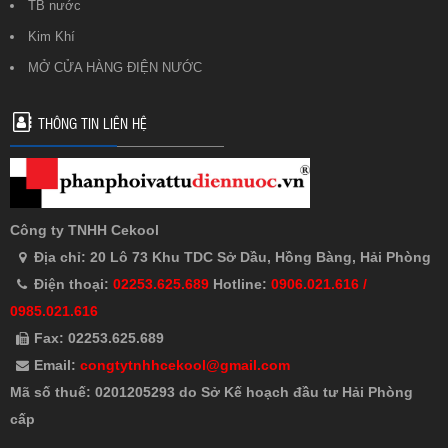
TB nước
Kim Khí
MỞ CỬA HÀNG ĐIỆN NƯỚC
THÔNG TIN LIÊN HỆ
Công ty TNHH Cekool
Địa chỉ: 20 Lô 73 Khu TDC Sở Dầu, Hồng Bàng, Hải Phòng
Điện thoại:
02253.625.689
Hotline:
0906.021.616 /
0985.021.616
Fax: 02253.625.689
Email:
congtytnhhcekool@gmail.com
Mã số thuế: 0201205293 do Sở Kế hoạch đầu tư Hải Phòng
cấp