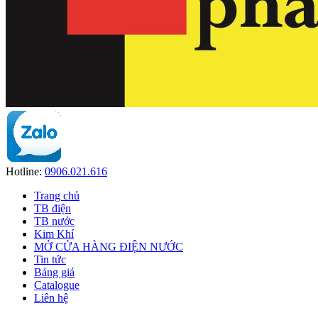
Hotline:
0906.021.616
Trang chủ
TB điện
TB nước
Kim Khí
MỞ CỬA HÀNG ĐIỆN NƯỚC
Tin tức
Bảng giá
Catalogue
Liên hệ