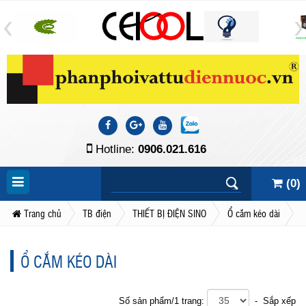
Hotline:
0906.021.616
(
0
)
Trang chủ
TB điện
THIẾT BỊ ĐIỆN SINO
Ổ cắm kéo dài
Ổ CẮM KÉO DÀI
Số sản phẩm/1 trang:
- Sắp xếp